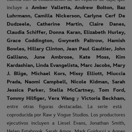
incluye a
Amber Valletta, Andrew Bolton, Baz
Luhrmann, Camilla Nickerson, Carlyne Cerf De
Dudzeele, Catherine Martin, Claire Danes,
Claudia Schiffer, Donna Karan, Elizabeth Hurley,
Grace Coddington, Gwyneth Paltrow, Hamish
Bowles, Hillary Clinton, Jean Paul Gaultier, John
Galliano, June Ambrose, Kate Moss,
Kim
Kardashian, Linda Evangelista, Marc Jacobs, Mary
J. Blige, Michael Kors, Missy Elliott, Miuccia
Prada, Naomi Campbell, Nicole Kidman, Sarah
Jessica Parker, Stella McCartney, Tom Ford,
Tommy Hilfiger, Vera Wang
y
Victoria Beckham,
entre otras figuras destacadas. La serie está
coproducida por Raw y Vogue Studios. Los productores
ejecutivos incluyen a Liesel Evans, Jonathan Smith,
Helen Estabrook, Sarah Amos, Mark Guiducci y Agnes