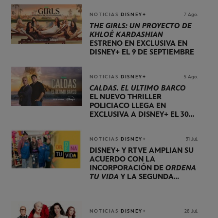
NOTICIAS
DISNEY+
7 Ago.
THE GIRLS: UN PROYECTO DE
KHLOÉ KARDASHIAN
ESTRENO EN EXCLUSIVA EN
DISNEY+ EL 9 DE SEPTIEMBRE
NOTICIAS
DISNEY+
5 Ago.
CALDAS. EL ÚLTIMO BARCO
EL NUEVO THRILLER
POLICIACO LLEGA EN
EXCLUSIVA A DISNEY+ EL 30
DE OCTUBRE
NOTICIAS
DISNEY+
31 Jul.
DISNEY+ Y RTVE AMPLÍAN SU
ACUERDO CON LA
INCORPORACIÓN DE
ORDENA
TU VIDA
Y LA SEGUNDA
TEMPORADA DE
DOG HOUSE
NOTICIAS
DISNEY+
28 Jul.