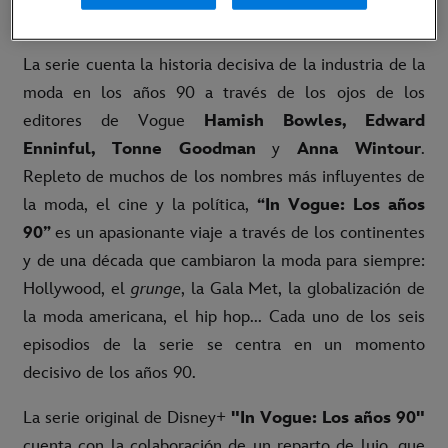
tanda de tres episodios el 20 de septiembre.
La serie cuenta la historia decisiva de la industria de la
moda en los años 90 a través de los ojos de los
editores de Vogue
Hamish Bowles, Edward
Enninful, Tonne Goodman
y
Anna Wintour
.
Repleto de muchos de los nombres más influyentes de
la moda, el cine y la política,
“In Vogue: Los años
90”
es un apasionante viaje a través de los continentes
y de una década que cambiaron la moda para siempre:
Hollywood, el
grunge
, la Gala Met, la globalización de
la moda americana, el hip hop... Cada uno de los seis
episodios de la serie se centra en un momento
decisivo de los años 90.
La serie original de Disney+
"In Vogue: Los años 90"
cuenta con la colaboración de un reparto de lujo, que