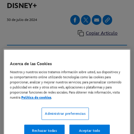
DISNEY+
30 de julio de 2024
Copiar Artículo
La serie nos enseña de primera mano lo que ocurría
detrás los momentos más decisivos de la moda en
Acerca de las Cookies
los 90 en compañía de Hamish Bowles, Edward
Nosotros y nuestros socios tratamos información sobre usted, sus dispositivos y
su comportamiento online utilizando tecnologías como las cookies para
Enninful, Tonne Goodman, Anna Wintour y otros
proporcionar, analizar y mejorar nuestros servicios; para personalizar contenido
personajes destacados
o publicidad en este y otros sitios web, aplicaciones o plataformas y para
proporcionar funciones de redes sociales. Para obtener más información, visita
nuestra
Política de cookies
.
LINK AL MATERIAL DISPONIBLE
Administrar preferencias
Disney+ estrenará el próximo viernes 13 de septiembre
en exclusiva
"In Vogue: Los años 90"
con los
primeros tres episodios, a los que seguirá una segunda
Rechazar todas
Aceptar todo