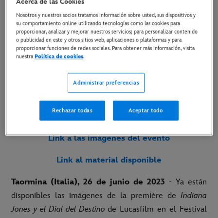
Acerca de las Cookies
TAORMINA
Nosotros y nuestros socios tratamos información sobre usted, sus dispositivos y
su comportamiento online utilizando tecnologías como las cookies para
proporcionar, analizar y mejorar nuestros servicios; para personalizar contenido
27 de junio de 2023
o publicidad en este y otros sitios web, aplicaciones o plataformas y para
proporcionar funciones de redes sociales. Para obtener más información, visita
Copiar Artículo
nuestra
Política de cookies
.
Administrar preferencias
La película de Lucasfilm, protagonizada por Harrison
Ford y Phoebe Waller-Bridge, se estrena solo en cines
Rechazar todas
Aceptar todo
el 28 de junio
Link a las imágenes del evento
Link al material disponible
Taormina (Italia), 26 de junio de 2023
- Ya están
disponibles las imágenes de la première de
Indiana
Jones y el Dial del Destino
de Lucasfilm en el Festival