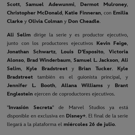
Scott
,
Samuel Adewunmi
,
Dermot Mulroney
,
Christopher McDonald
,
Katie Finneran
, con
Emilia
Clarke
y
Olivia Colman
y
Don Cheadle
.
Ali Selim
dirige la serie y es productor ejecutivo,
junto con los productores ejecutivos
Kevin Feige
,
Jonathan Schwartz
,
Louis D'Esposito
,
Victoria
Alonso
,
Brad Winderbaum
,
Samuel L. Jackson
,
Ali
Selim
,
Kyle Bradstreet
y
Brian Tucker
.
Kyle
Bradstreet
también es el guionista principal, y
Jennifer L. Booth
,
Allana Williams
y
Brant
Englestein
ejercen de coproductores ejecutivos.
"
Invasión Secreta
" de Marvel Studios ya está
disponible en exclusiva en
Disney+
. El final de la serie
llegará a la plataforma el
miércoles 26 de julio
.