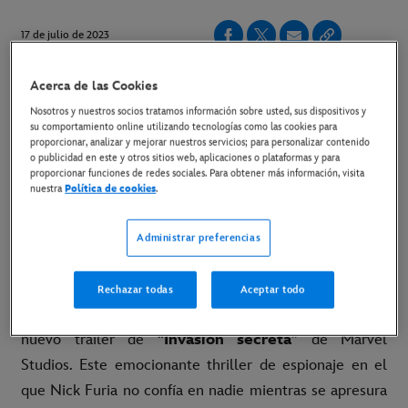
17 de julio de 2023
Copiar Artículo
Acerca de las Cookies
Nosotros y nuestros socios tratamos información sobre usted, sus dispositivos y
su comportamiento online utilizando tecnologías como las cookies para
Un trepidante final llega con el estreno de los dos
proporcionar, analizar y mejorar nuestros servicios; para personalizar contenido
o publicidad en este y otros sitios web, aplicaciones o plataformas y para
últimos episodios el próximo 26 de julio en exclusiva
proporcionar funciones de redes sociales. Para obtener más información, visita
en Disney+
nuestra
Política de cookies
.
Link al tráiler
Administrar preferencias
Link al material disponible
Rechazar todas
Aceptar todo
Madrid, 17 de julio de 2023.-
Ya está disponible el
nuevo tráiler de “
Invasión secreta
” de Marvel
Studios. Este emocionante thriller de espionaje en el
que Nick Furia no confía en nadie mientras se apresura