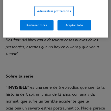
El director de la serie
Paco Caballero
habla sobre
Administrar preferencias
cómo ha sido trasladar el fenómeno literario a la
pantalla:
“lo que más me interesaba es cómo estaba
Rechazar todas
Aceptar todo
estructurado a nivel de personajes, todos tenían algo que
contar sobre el caso del bullying”. Además, revela que
“los fans del libro van a descubrir cosas nuevas de los
personajes, escenas que no hay en el libro y que van a
sumar”.
Sobre la serie
“
INVISIBLE
” es una serie de 6 episodios que cuenta la
historia de Capi, un chico de 12 años con una vida
normal, que sufre un terrible accidente que le
ocasiona un severo estrés postraumático. Nadie parece