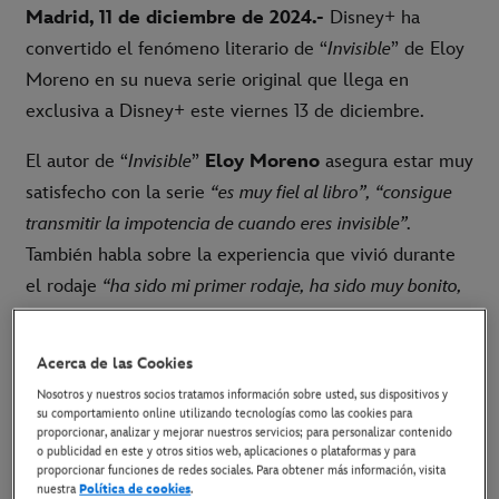
Madrid, 11 de diciembre de 2024.-
Disney+ ha
convertido el fenómeno literario de “
Invisible
” de Eloy
Moreno en su nueva serie original que llega en
exclusiva a Disney+ este viernes 13 de diciembre.
El autor de “
Invisible
”
Eloy Moreno
asegura estar muy
satisfecho con la serie
“es muy fiel al libro”,
“consigue
transmitir la impotencia de cuando eres invisible”.
También habla sobre la experiencia que vivió durante
el rodaje
“ha sido mi primer rodaje, ha sido muy bonito,
desde los propios actores que han sido increíbles.
Siempre recuerdo la primera frase cuando los conocí, es
Acerca de las Cookies
una cosa que se me ha quedado dentro: cuando nos
Nosotros y nuestros socios tratamos información sobre usted, sus dispositivos y
presentaron a todos, el chico protagonista me dijo ‘tú nos
su comportamiento online utilizando tecnologías como las cookies para
proporcionar, analizar y mejorar nuestros servicios; para personalizar contenido
has creado’. Recuerdo que cuando me pusieron la prueba
o publicidad en este y otros sitios web, aplicaciones o plataformas y para
del protagonista lloré”.
proporcionar funciones de redes sociales. Para obtener más información, visita
nuestra
Política de cookies
.