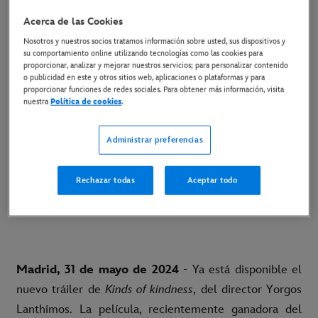
Acerca de las Cookies
30 de mayo de 2024
Nosotros y nuestros socios tratamos información sobre usted, sus dispositivos y
su comportamiento online utilizando tecnologías como las cookies para
Copiar Artículo
proporcionar, analizar y mejorar nuestros servicios; para personalizar contenido
o publicidad en este y otros sitios web, aplicaciones o plataformas y para
proporcionar funciones de redes sociales. Para obtener más información, visita
nuestra
Política de cookies
.
28 DE JUNIO SOLO EN CINES
Administrar preferencias
LINK AL TRÁILER EN YOUTUBE
Rechazar todas
Aceptar todo
LINK AL MATERIAL DISPONIBLE
Madrid, 31 de mayo de 2024
- Ya está disponible el
nuevo tráiler de
Kinds of kindness
, del director Yorgos
Lanthimos. La película, recientemente ganadora del