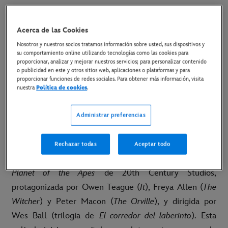
30 de septiembre de 2022
Acerca de las Cookies
Copiar Artículo
Nosotros y nuestros socios tratamos información sobre usted, sus dispositivos y
su comportamiento online utilizando tecnologías como las cookies para
proporcionar, analizar y mejorar nuestros servicios; para personalizar contenido
o publicidad en este y otros sitios web, aplicaciones o plataformas y para
Wes Ball (trilogía de El corredor del laberinto) dirigirá un
proporcionar funciones de redes sociales. Para obtener más información, visita
nuestra
Política de cookies
.
nuevo capítulo de la saga de los “Simios”, protagonizado
por Owen Teague (It), Freya Allen (The Witcher) y Peter
Administrar preferencias
Macon (The Orville)
Burbank (California), 30 de septiembre de 2022
–
Rechazar todas
Aceptar todo
El mes que viene arranca el rodaje de
Kingdom of the
Planet of the Apes
de 20th Century Studios,
protagonizada por Owen Teague (
It
), Freya Allen (
The
Witcher
) y Peter Macon (
The Orville
), y dirigida por
Wes Ball (trilogía de
El corredor del laberinto
). Esta