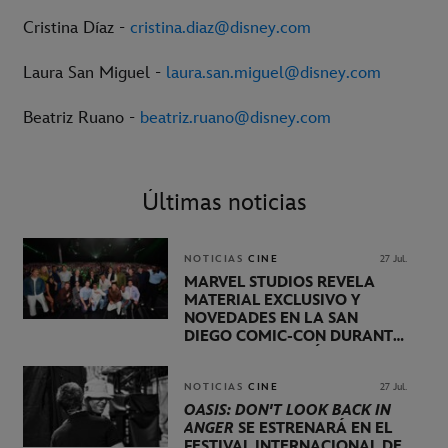
Cristina Díaz -
cristina.diaz@disney.com
Laura San Miguel -
laura.san.miguel@disney.com
Beatriz Ruano -
beatriz.ruano@disney.com
Últimas noticias
NOTICIAS
CINE
27 Jul.
MARVEL STUDIOS REVELA
MATERIAL EXCLUSIVO Y
NOVEDADES EN LA SAN
DIEGO COMIC-CON DURANTE
UNA PRESENTACIÓN
LIDERADA POR KEVIN FEIGE
NOTICIAS
CINE
27 Jul.
OASIS: DON'T LOOK BACK IN
ANGER
SE ESTRENARÁ EN EL
FESTIVAL INTERNACIONAL DE