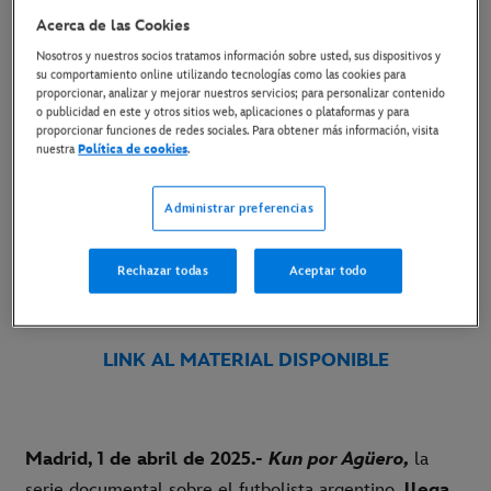
Acerca de las Cookies
31 de marzo de 2025
Nosotros y nuestros socios tratamos información sobre usted, sus dispositivos y
su comportamiento online utilizando tecnologías como las cookies para
Copiar Artículo
proporcionar, analizar y mejorar nuestros servicios; para personalizar contenido
o publicidad en este y otros sitios web, aplicaciones o plataformas y para
proporcionar funciones de redes sociales. Para obtener más información, visita
nuestra
Política de cookies
.
La serie documental, que incluye material inédito
y recorre la historia de Sergio 'Kun' Agüero,
Administrar preferencias
tendrá su estreno mundial en Canneseries, como
parte de la sección oficial
Rechazar todas
Aceptar todo
LINK AL MATERIAL DISPONIBLE
Madrid, 1 de abril de 2025.-
Kun por Agüero,
la
serie documental sobre el futbolista argentino,
llega