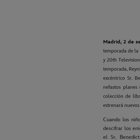
Madrid, 2 de s
temporada de la s
y 20th Televisio
temporada, Reynie
excéntrico Sr. B
nefastos planes
colección de lib
estrenará nuevos
Cuando los niñ
descifrar los e
el Sr. Benedic