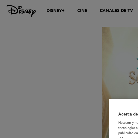
DISNEY+
CINE
CANALES DE TV
NOTICIAS
Acerca de
Nosotros y nu
tecnologías c
publicidad en