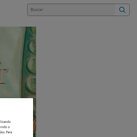
ilizando
enido o
les. Para