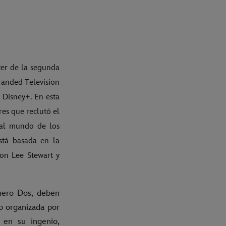
ster de la segunda
randed Television
 Disney+. En esta
res que reclutó el
 al mundo de los
stá basada en la
ton Lee Stewart y
mero Dos, deben
o organizada por
 en su ingenio,