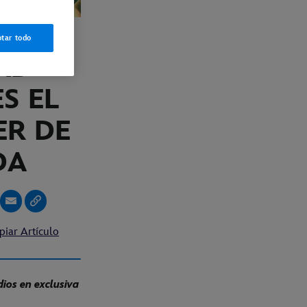
tar todo
AD
S EL
ER DE
DA
piar Artículo
dios en exclusiva