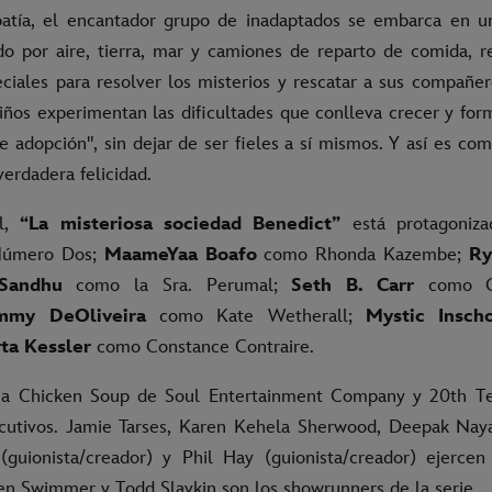
patía, el encantador grupo de inadaptados se embarca en u
o por aire, tierra, mar y camiones de reparto de comida, r
eciales para resolver los misterios y rescatar a sus compañer
niños experimentan las dificultades que conlleva crecer y for
e adopción", sin dejar de ser fieles a sí mismos. Y así es co
verdadera felicidad.
l,
“La misteriosa sociedad Benedict”
está protagoniz
úmero Dos;
MaameYaa Boafo
como Rhonda Kazembe;
Ry
 Sandhu
como la Sra. Perumal;
Seth B. Carr
como Ge
mmy DeOliveira
como Kate Wetherall;
Mystic Insch
ta Kessler
como Constance Contraire.
 a Chicken Soup de Soul Entertainment Company y 20th Tel
cutivos. Jamie Tarses, Karen Kehela Sherwood, Deepak Nay
guionista/creador) y Phil Hay (guionista/creador) ejerce
ren Swimmer y Todd Slavkin son los showrunners de la serie.