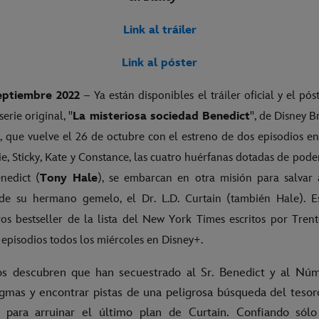
Link al tráiler
Link al póster
eptiembre 2022
– Ya están disponibles el tráiler oficial y el pó
erie original, "
La misteriosa sociedad Benedict
", de Disney B
n, que vuelve el 26 de octubre con el estreno de dos episodios en
, Sticky, Kate y Constance, las cuatro huérfanas dotadas de pode
enedict (
Tony Hale
), se embarcan en otra misión para salvar
 de su hermano gemelo, el Dr. L.D. Curtain (también Hale). E
ros bestseller de la lista del New York Times escritos por Tren
 episodios todos los miércoles en Disney+.
os descubren que han secuestrado al Sr. Benedict y al Nú
nigmas y encontrar pistas de una peligrosa búsqueda del tesor
t para arruinar el último plan de Curtain. Confiando sólo