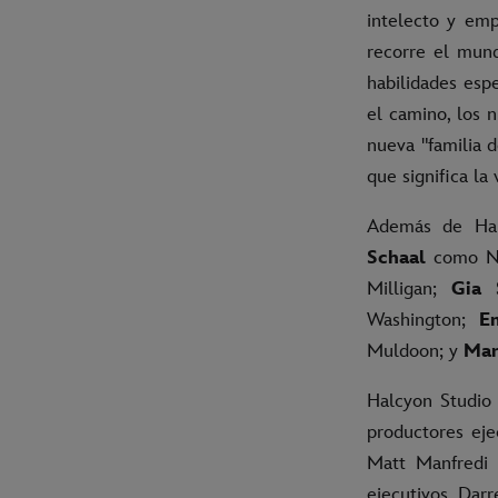
intelecto y em
recorre el mund
habilidades esp
el camino, los 
nueva "familia d
que significa la 
Además de Ha
Schaal
como N
Milligan;
Gia
Washington;
E
Muldoon; y
Mar
Halcyon Studio
productores eje
Matt Manfredi (
ejecutivos. Dar