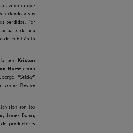
na aventura que
ecurriendo a sus
os perdidos. Por
mar parte de una
mo descubrirán lo
ada por
Kristen
an Hurst
como
orge “Sticky”
o
como Reynie
evision son los
ar, James Bobin,
n de productores