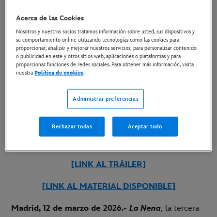
EL 12 DE ABRIL
Acerca de las Cookies
Nosotros y nuestros socios tratamos información sobre usted, sus dispositivos y
12 de marzo de 2026
su comportamiento online utilizando tecnologías como las cookies para
proporcionar, analizar y mejorar nuestros servicios; para personalizar contenido
o publicidad en este y otros sitios web, aplicaciones o plataformas y para
proporcionar funciones de redes sociales. Para obtener más información, visita
La adaptación televisiva de la tercera entrega de
nuestra
Política de cookies
.
"La Novia Gitana" se estrenará en Disney+ y
atresplayer el 12 de abril de forma simultánea
Administrar preferencias
“La Novia Gitana” y “La Red Púrpura”, se
Rechazar todas
Aceptar todo
incorporarán a la oferta de contenidos de Disney+
el mismo día
[LINK AL TRÁILER]
[LINK AL MATERIAL DISPONIBLE]
Madrid, 12 de marzo de 2026.-
La Nena
, la tercera