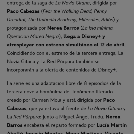
entrega de la saga de
La Novia Gitana
, dirigida por
Paco Cabezas
(
Fear the Walking Dead, Penny
Dreadful, The Umbrella Academy, Miércoles, Adiós
) y
protagonizada por
Nerea Barros
(
La isla mínima,
Operación Marea Negra
),
llega a Disney+ y
atresplayer con estreno simultáneo el 12 de abril
.
Coincidiendo con el estreno de la tercera entrega, La
Novia Gitana y La Red Púrpura también se
incorporarán a la oferta de contenidos de Disney+.
La serie es una adaptación libre de 8 episodios de la
tercera novela homónima del fenómeno literario
creado por Carmen Mola y está dirigida por
Paco
Cabezas
, que ya estuvo al frente de
La Novia Gitana
y
La
Red Púrpura
; junto a Miguel Ángel Trudu.
Nerea
Barros
encabeza el reparto formado por
Lucía Martín
Abelló, Ignacio Montes, Mona Martínez, Vicente