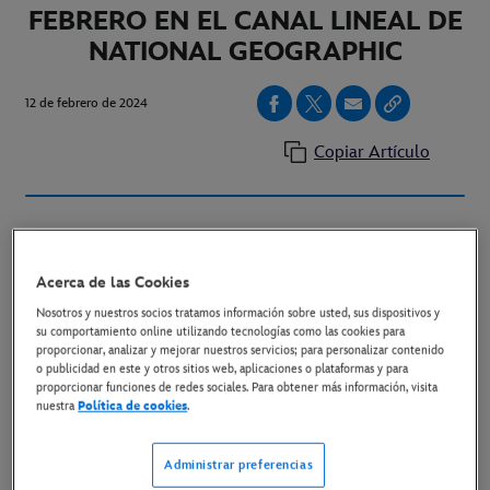
FEBRERO EN EL CANAL LINEAL DE
NATIONAL GEOGRAPHIC
12 de febrero de 2024
Copiar Artículo
Alex Honnold trata de nuevo de hacer
historia
liderando un equipo de científicos y alpinistas
Acerca de las Cookies
de talla mundial en una emocionante expedición para
Nosotros y nuestros socios tratamos información sobre usted, sus dispositivos y
su comportamiento online utilizando tecnologías como las cookies para
estudiar los efectos del cambio climático
proporcionar, analizar y mejorar nuestros servicios; para personalizar contenido
o publicidad en este y otros sitios web, aplicaciones o plataformas y para
proporcionar funciones de redes sociales. Para obtener más información, visita
La serie, compuesta por tres episodios, se estrenará
nuestra
Política de cookies
.
el sábado 10 de febrero a partir de las 16:00 horas
con la emisión de los dos primeros episodios, y el
Administrar preferencias
sábado 17 a las 16:00 horas con la emisión del