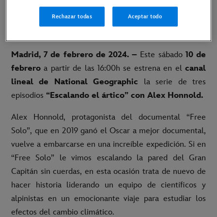
último episodio
Rechazar todas
Aceptar todo
LINK AL TRÁILER
Madrid, 7 de febrero de 2024. –
Este sábado
10 de
febrero
a partir de las 16:00h se estrena en el
canal
lineal de National Geographic
la serie de tres
episodios
“Escalando el ártico” con Alex Honnold.
Alex Honnold, protagonista del documental “Free
Solo”, que en 2019 ganó el Oscar a mejor documental,
vuelve a embarcarse en una increíble expedición. Si en
“Free Solo” le vimos escalando la pared del Gran
Capitán sin cuerdas, en esta ocasión trata de nuevo de
hacer historia liderando un equipo de científicos y
alpinistas en un emocionante viaje para estudiar los
efectos del cambio climático.