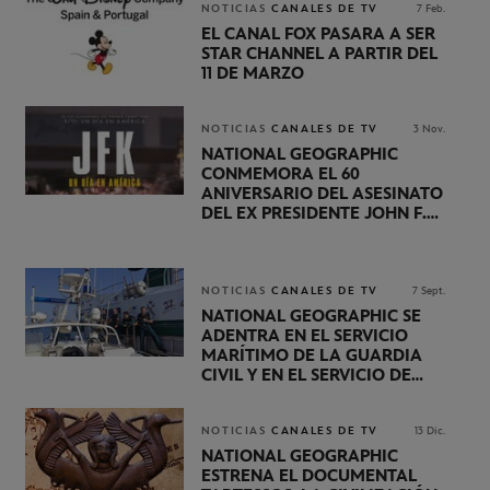
NOTICIAS
CANALES DE TV
7 Feb.
EL CANAL FOX PASARÁ A SER
STAR CHANNEL A PARTIR DEL
11 DE MARZO
NOTICIAS
CANALES DE TV
3 Nov.
NATIONAL GEOGRAPHIC
CONMEMORA EL 60
ANIVERSARIO DEL ASESINATO
DEL EX PRESIDENTE JOHN F.
KENNEDY CON EL ESTRENO
DE LA SERIE “JFK, UN DÍA EN
AMÉRICA”
NOTICIAS
CANALES DE TV
7 Sept.
NATIONAL GEOGRAPHIC SE
ADENTRA EN EL SERVICIO
MARÍTIMO DE LA GUARDIA
CIVIL Y EN EL SERVICIO DE
VIGILANCIA ADUANERA EN
LA SERIE DOCUMENTAL
“ALERTA EN EL MAR”
NOTICIAS
CANALES DE TV
13 Dic.
NATIONAL GEOGRAPHIC
ESTRENA EL DOCUMENTAL