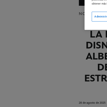
obtener más i
NOTICIAS
D
Administr
LA 
DIS
ALB
D
ESTR
28 de agosto de 2025