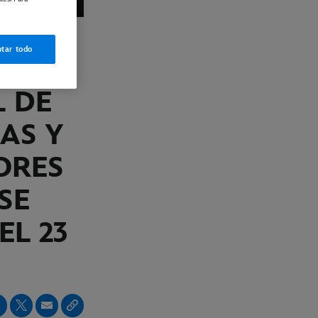
tar todo
L DE
AS Y
ORES
SE
EL 23