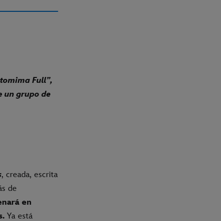
ntomima Full”,
e un grupo de
s
, creada, escrita
ás de
enará en
s.
Ya está