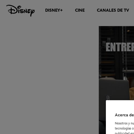
DISNEY+
CINE
CANALES DE TV
NOTICIAS
Acerca de
Nosotros y nu
tecnologías c
publicidad en