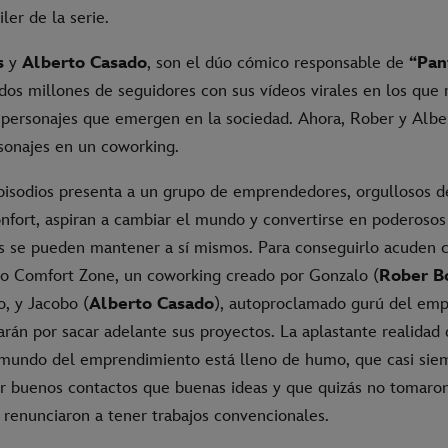
iler de la serie.
s
y
Alberto Casado
, son el dúo cómico responsable de
“Pan
os millones de seguidores con sus vídeos virales en los que r
 personajes que emergen en la sociedad. Ahora, Rober y Albe
sonajes en un coworking.
episodios presenta a un grupo de emprendedores, orgullosos d
onfort, aspiran a cambiar el mundo y convertirse en poderosos
 se pueden mantener a sí mismos. Para conseguirlo acuden c
o Comfort Zone, un coworking creado por Gonzalo (
Rober B
o, y Jacobo (
Alberto Casado
), autoproclamado gurú del emp
arán por sacar adelante sus proyectos. La aplastante realidad d
 mundo del emprendimiento está lleno de humo, que casi sie
r buenos contactos que buenas ideas y que quizás no tomaron
 renunciaron a tener trabajos convencionales.