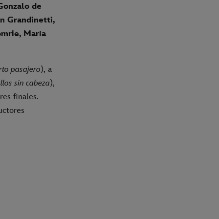
Gonzalo de
n Grandinetti,
omrie, María
rto pasajero
), a
llos sin cabeza
),
tres finales.
uctores