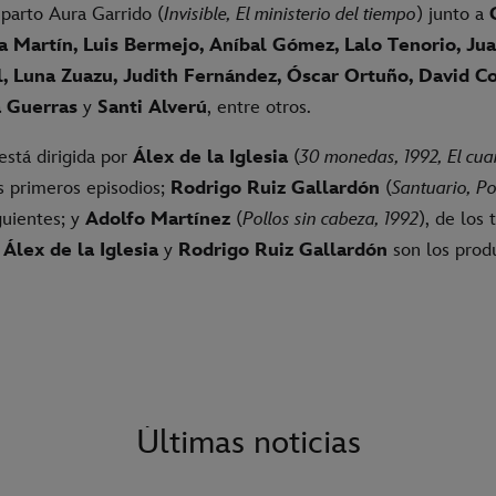
eparto
Aura Garrido
(
Invisible, El ministerio del tiempo
) junto a
ia Martín, Luis Bermejo, Aníbal Gómez, Lalo Tenorio, Jua
, Luna Zuazu, Judith Fernández, Óscar Ortuño, David C
a Guerras
y
Santi Alverú
, entre otros.
está dirigida por
Álex de la Iglesia
(
30 monedas, 1992, El cua
s primeros episodios;
Rodrigo Ruiz Gallardón
(
Santuario, Po
guientes; y
Adolfo Martínez
(
Pollos sin cabeza, 1992
), de los 
 Álex de la Iglesia
y
Rodrigo Ruiz Gallardón
son los prod
Últimas noticias