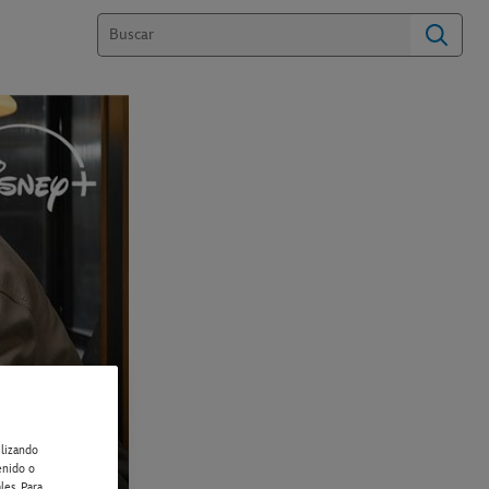
ilizando
enido o
les. Para