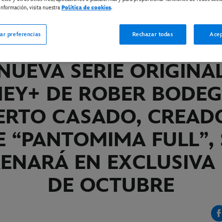
nformación, visita nuestra
Política de cookies
.
ISNEY+
ar preferencias
Rechazar todas
Acep
ENTREPRENEURS
NUEVA SERIE ORIGINA
NEY+ DE ROBER BODEG
ERTO CASADO, CREAD
E “PANTOMIMA FULL”,
ENARÁ EN EXCLUSIVA 
DE OCTUBRE