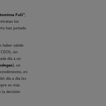
tomima Full”
,
etratan los
rto han juntado
e haber salido
 CEOS, sin
ada día a un
odegas
), un
rendimiento, en
el día a día les
mpre es más
 la decisión