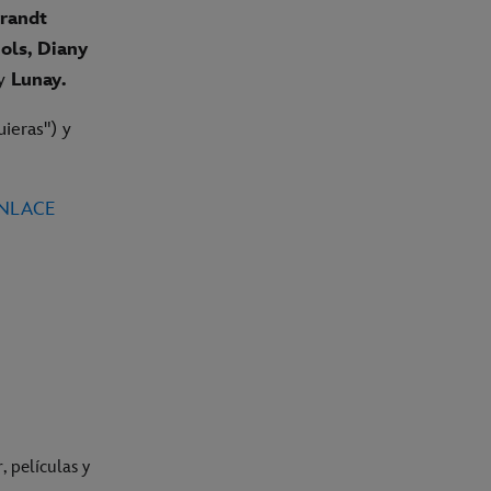
randt
ols, Diany
y
Lunay.
uieras") y
ENLACE
, películas y