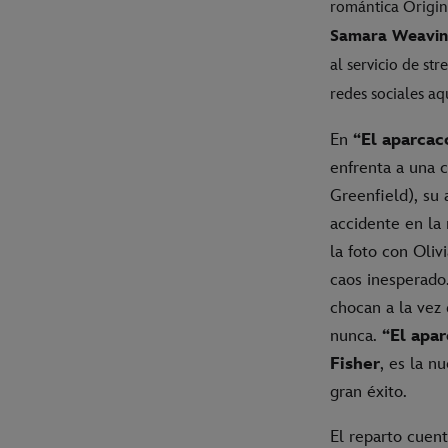
romántica Origi
Samara Weavi
al servicio de st
redes sociales aqu
En
“El aparcac
enfrenta a una 
Greenfield), su
accidente en la 
la foto con Oliv
caos inesperado
chocan a la vez
nunca.
“El apa
Fisher
, es la n
gran éxito.
El reparto cuen