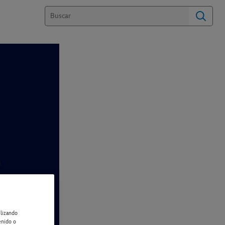
ilizando
enido o