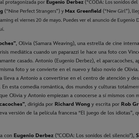
nal protagonizada por
Eugenio Derbez
(“CODA: Los sonidos del s
ng
(“Nine Perfect Strangers”) y
Max Greenfield
(“New Girl”), lle
reaming el viernes 20 de mayo. Puedes ver el anuncio de Eugenio 
í.
oches”
, Olivia (Samara Weaving), una estrella de cine interna
crisis mediática cuando un paparazzi le hace una foto con Vin
 amante casado. Antonio (Eugenio Derbez), el aparcacoches, a
misma foto y se convierte en el nuevo y falso novio de Olivia
ia lleva a Antonio a convertirse en el centro de atención y d
. En esta comedia romántica, dos mundos y culturas totalment
 que Olivia y Antonio empiezan a conocerse a sí mismos con m
rcacoches”
, dirigida por
Richard Wong
y escrita por
Rob Gr
ueva versión de la película francesa “El juego de los idiotas”,
ta con
Eugenio Derbez
("CODA: Los sonidos del silencio"),
S