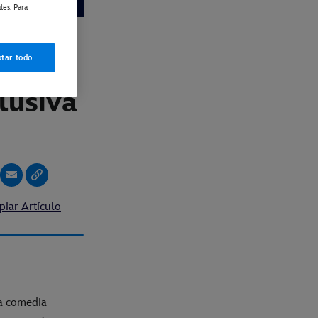
les. Para
tar todo
lusiva
piar Artículo
va comedia