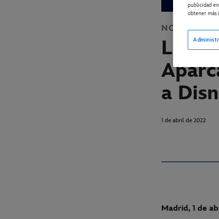
publicidad en
obtener más i
NOTICIAS
D
La pel
Administr
Aparc
a Dis
1 de abril de 2022
Madrid, 1 de ab