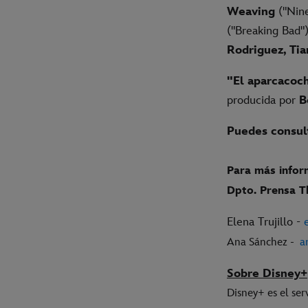
Weaving
("Nine
("Breaking Bad"
Rodriguez, Tia
"El aparcacoc
producida por
B
Puedes consult
Para más infor
Dpto. Prensa 
Elena Trujillo -
Ana Sánchez -
a
Sobre Disney+
Disney+ es el ser