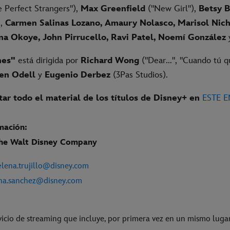
 Perfect Strangers"),
Max Greenfield
("New Girl"),
Betsy B
),
Carmen Salinas Lozano, Amaury Nolasco, Marisol Nich
na Okoye, John Pirrucello, Ravi Patel, Noemí González
hes"
está dirigida por
Richard Wong
("Dear...", "Cuando tú q
en Odell
y
Eugenio Derbez
(3Pas Studios).
ar todo el material de los títulos de Disney+ en
ESTE 
mación:
The Walt Disney Company
e
lena.trujillo@disney.com
na.sanchez@disney.com
vicio de streaming que incluye, por primera vez en un mismo lugar