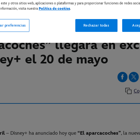
 este y otros sitios web, aplicaciones o plataformas y para proporcionar funciones de redes socia
nformación, visita nuestra
Política de cookies
.
ISNEY+
ícula original “El
ar preferencias
Rechazar todas
Acep
acoches” llegará en exc
ney+ el 20 de mayo
Co
ril
– Disney+ ha anunciado hoy que
“El aparcacoches”
, la nue