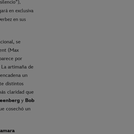
ilencio”),
gará en exclusiva
Derbez en sus
cional, se
cent (Max
parece por
. La artimaña de
esencadena un
e distintos
ás claridad que
eenberg
y
Bob
 que cosechó un
amara