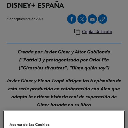
DISNEY+ ESPAÑA
6 de septiembre de 2024
Copiar Artículo
Creada por Javier Giner y Aitor Gabilondo
("Patria") y protagonizada por Oriol Pla
("Girasoles silvestres", "Dime quién soy")
Javier Giner y Elena Trapé dirigen los 6 episodios de
esta serie producida en colaboración con Alea que
adapta la exitosa historia real de superación de
Giner basada en su libro
LINK AL PÓSTER
Acerca de las Cookies