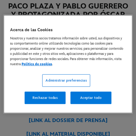
PACO PLAZA Y PABLO GUERRERO
Y PROTAGONIZADA POR ÓSCAR
JAENADA Y RICARDO GÓMEZ SE
ESTRENARÁ EN DISNEY+ EL 8 DE
Acerca de las Cookies
OCTUBRE
Nosotros y nuestros socios tratamos información sobre usted, sus dispositivos y
su comportamiento online utilizando tecnologías como las cookies para
proporcionar, analizar y mejorar nuestros servicios; para personalizar contenido
o publicidad en este y otros sitios web, aplicaciones o plataformas y para
4 de septiembre de 2025
proporcionar funciones de redes sociales. Para obtener más información, visita
nuestra
Política de cookies
.
La comedia tendrá su estreno mundial en la 73ª
Administrar preferencias
edición del Festival Internacional de cine de San
Sebastián
Rechazar todas
Aceptar todo
[LINK AL TRÁILER]
[LINK AL DOSSIER DE PRENSA]
[LINK AL MATERIAL DISPONIBLE]