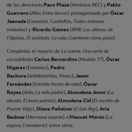
de los directores
Paco Plaza
(
Verónica, REC
) y
Pablo
Guerrero
(
Alba, Entre tierras
) protagonizada por
Óscar
Jaenada
(
Camarón, Cantinflas, Todos estamos
invitados
) y
Ricardo Gómez
(
1898: Los últimos de
Filipinas, El sustituto, La ruta, Cuéntame cómo pasó
).
Completan el reparto de
La suerte. Una serie de
casualidades
Carlos Bernardino
(
Modelo 77
),
Óscar
Higares
(
Entrevías
),
Pedro
Bachura
(
Antidisturbios, Venus
),
Jason
Fernández
(
Extraña forma de vida)
,
Óscar
Reyes
(
Aída, La vida padre
),
Almudena Amor
(
La
abuela, El buen patrón
),
Almudena Cid
(
El secreto de
Puente Viejo
),
Diana Peñalver
(
Cristo Rey
),
Aria
Bedmar
(
Hermana muerte
) o
Manuel Morón
(
La
espera, Crematorio
) entre otros.