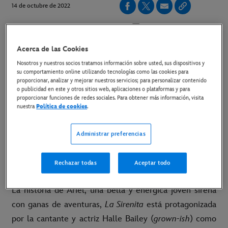
14 de octubre de 2022
Copiar Artículo
Acerca de las Cookies
28 DE MAYO SOLO EN CINES
Nosotros y nuestros socios tratamos información sobre usted, sus dispositivos y
su comportamiento online utilizando tecnologías como las cookies para
proporcionar, analizar y mejorar nuestros servicios; para personalizar contenido
Link al material disponible
o publicidad en este y otros sitios web, aplicaciones o plataformas y para
proporcionar funciones de redes sociales. Para obtener más información, visita
nuestra
Política de cookies
.
Madrid, 14 de octubre de 2022
- Ya está disponible
el primer póster de
La Sirenita
de Disney, el nuevo live
Administrar preferencias
action del clásico musical animado ganador del
Oscar®.
La Sirenita
, dirigida por Rob Marshal, se
Rechazar todas
Aceptar todo
estrena solo en cines el próximo 26 de mayo de 2023.
La historia de Ariel, una bella y enérgica joven sirena
con ganas de aventuras,
La Sirenita
está protagonizada
por la cantante y actriz Halle Bailey (
grown-ish
) como