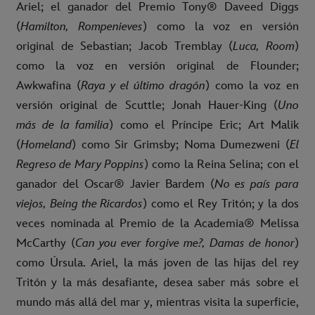
Ariel; el ganador del Premio Tony® Daveed Diggs
(
Hamilton, Rompenieves
) como la voz en versión
original de Sebastian; Jacob Tremblay (
Luca, Room
)
como la voz en versión original de Flounder;
Awkwafina (
Raya y el último dragón
) como la voz en
versión original de Scuttle; Jonah Hauer-King (
Uno
más de la familia
) como el Príncipe Eric; Art Malik
(
Homeland
) como Sir Grimsby; Noma Dumezweni (
El
Regreso de Mary Poppins
) como la Reina Selina; con el
ganador del Oscar® Javier Bardem (
No es país para
viejos, Being the Ricardos
) como el Rey Tritón; y la dos
veces nominada al Premio de la Academia® Melissa
McCarthy (
Can you ever forgive me?, Damas de honor
)
como Úrsula. Ariel, la más joven de las hijas del rey
Tritón y la más desafiante, desea saber más sobre el
mundo más allá del mar y, mientras visita la superficie,