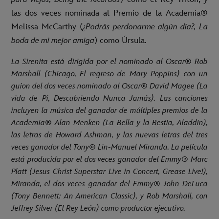
las dos veces nominada al Premio de la Academia®
Melissa McCarthy (
¿Podrás perdonarme algún día?, La
boda de mi mejor amiga
) como Úrsula.
La Sirenita
está dirigida por el nominado al Oscar® Rob
Marshall (
Chicago, El regreso de Mary Poppins
) con un
guion del dos veces nominado al Oscar® David Magee (
La
vida de Pi, Descubriendo Nunca Jamás
). Las canciones
incluyen la música del ganador de múltiples premios de la
Academia® Alan Menken (
La Bella y la Bestia, Aladdin
),
las letras de Howard Ashman, y las nuevas letras del tres
veces ganador del Tony® Lin-Manuel Miranda. La película
está producida por el dos veces ganador del Emmy® Marc
Platt (
Jesus Christ Superstar Live in Concert, Grease Live!
),
Miranda, el dos veces ganador del Emmy® John DeLuca
(
Tony Bennett: An American Classic
), y Rob Marshall, con
Jeffrey Silver (
El Rey León
) como productor ejecutivo.