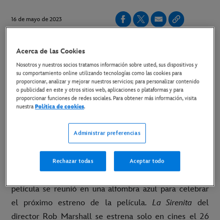
16 de mayo de 2023
Copiar Artículo
Acerca de las Cookies
Nosotros y nuestros socios tratamos información sobre usted, sus dispositivos y
su comportamiento online utilizando tecnologías como las cookies para
Link a las imágenes del evento
proporcionar, analizar y mejorar nuestros servicios; para personalizar contenido
o publicidad en este y otros sitios web, aplicaciones o plataformas y para
Link al material disponible
proporcionar funciones de redes sociales. Para obtener más información, visita
nuestra
Política de cookies
.
Londres, 16 de mayo de 2023
- Ya están disponibles
las imágenes de la première en Londres de
La Sirenita
,
Administrar preferencias
la película del clásico musical animado de Disney
ganador del Oscar®. El evento tuvo lugar ayer en el
Rechazar todas
Aceptar todo
Odeon Luxe Leicester Square, donde el equipo de la
película se reunió en una alfombra azul para celebrar
el próximo estreno de la película.
La Sirenita
del
director Rob Marshall se estrena solo en cines el 26