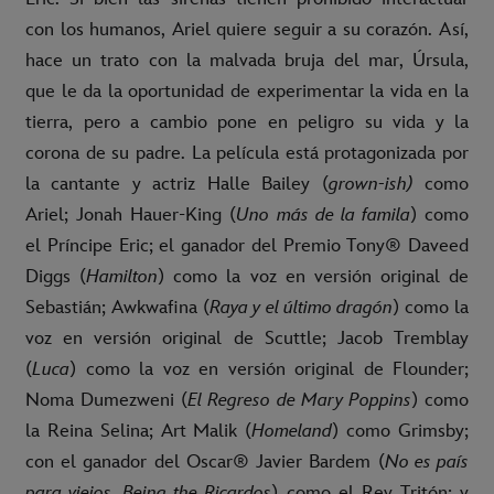
con los humanos, Ariel quiere seguir a su corazón. Así,
hace un trato con la malvada bruja del mar, Úrsula,
que le da la oportunidad de experimentar la vida en la
tierra, pero a cambio pone en peligro su vida y la
corona de su padre. La película está protagonizada por
la cantante y actriz Halle Bailey (
grown-ish)
como
Ariel; Jonah Hauer-King (
Uno más de la famila
) como
el Príncipe Eric; el ganador del Premio Tony® Daveed
Diggs (
Hamilton
) como la voz en versión original de
Sebastián; Awkwafina (
Raya y el último dragón
) como la
voz en versión original de Scuttle; Jacob Tremblay
(
Luca
) como la voz en versión original de Flounder;
Noma Dumezweni (
El Regreso de Mary Poppins
) como
la Reina Selina; Art Malik (
Homeland
) como Grimsby;
con el ganador del Oscar® Javier Bardem (
No es país
para viejos, Being the Ricardos
) como el Rey Tritón; y