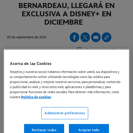
BERNARDEAU, LLEGARÁ EN
EXCLUSIVA A DISNEY+ EN
DICIEMBRE
20 de septiembre de 2022
Copiar Artículo
Acerca de las Cookies
Aitana canta por primera vez en directo el tema principal
Nosotros y nuestros socios tratamos información sobre usted, sus dispositivos y
su comportamiento online utilizando tecnologías como las cookies para
de la serie en su concierto en Madrid
proporcionar, analizar y mejorar nuestros servicios; para personalizar contenido
o publicidad en este y otros sitios web, aplicaciones o plataformas y para
proporcionar funciones de redes sociales. Para obtener más información, visita
Las primeras imágenes de "La Última" ya están
nuestra
Política de cookies
.
disponibles
Administrar preferencias
Link a las primeras imágenes
Madrid, 20 de septiembre
- La noche del pasado
Rechazar todas
Aceptar todo