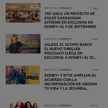
NOTICIAS
DISNEY+
7 Ago.
THE GIRLS: UN PROYECTO DE
KHLOÉ KARDASHIAN
ESTRENO EN EXCLUSIVA EN
DISNEY+ EL 9 DE SEPTIEMBRE
NOTICIAS
DISNEY+
5 Ago.
CALDAS. EL ÚLTIMO BARCO
EL NUEVO THRILLER
POLICIACO LLEGA EN
EXCLUSIVA A DISNEY+ EL 30
DE OCTUBRE
NOTICIAS
DISNEY+
31 Jul.
DISNEY+ Y RTVE AMPLÍAN SU
ACUERDO CON LA
INCORPORACIÓN DE
ORDENA
TU VIDA
Y LA SEGUNDA
TEMPORADA DE
DOG HOUSE
NOTICIAS
DISNEY+
28 Jul.