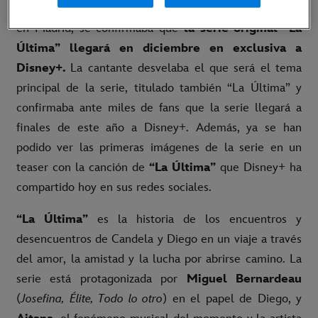
domingo, durante el multitudinario concierto de Aitana
en Madrid, se confirmaba que
la serie original “La
Última” llegará en diciembre en exclusiva a
Disney+.
La cantante desvelaba el que será el tema
principal de la serie, titulado también “La Última” y
confirmaba ante miles de fans que la serie llegará a
finales de este año a Disney+. Además, ya se han
podido ver las primeras imágenes de la serie en un
teaser con la canción de
“La Última”
que Disney+ ha
compartido hoy en sus redes sociales.
“La Última”
es la historia de los encuentros y
desencuentros de Candela y Diego en un viaje a través
del amor, la amistad y la lucha por abrirse camino. La
serie está protagonizada por
Miguel Bernardeau
(
Josefina, Élite, Todo lo otro
) en el papel de Diego, y