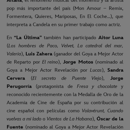
Aitana
, el fenómeno musical del momento y la artista
pop más importante del país (Mon Amour – Remix,
Formentera, Quieres, Mariposas, En El Coche…), que
interpreta a Candela en su primer trabajo como actriz.
En
“La Última”
también han participado
Aitor Luna
(
Los hombres de Paco, Velvet, La catedral del mar,
Valeria
),
Luis Zahera
(ganador del Goya a Mejor Actor
de Reparto por
El reino
),
Jorge Motos
(nominado al
Goya a Mejor Actor Revelación por
Lucas
),
Sandra
Cervera
(
El secreto de Puente Viejo
),
Jorge
Perugorría
(protagonista de
Fresa y chocolate
y
reconocido recientemente con la Medalla de Oro de la
Academia de Cine de España por su contribución al
cine español con películas como
Volavérunt, Cuando
vuelvas a mi lado
o
Vientos de La Habana
),
Óscar de la
Fuente
(nominado al Goya a Mejor Actor Revelación