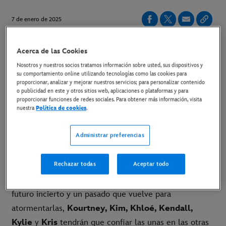
7 de enero de 2025
Acerca de las Cookies
Teaser ya disponible
Nosotros y nuestros socios tratamos información sobre usted, sus dispositivos y
su comportamiento online utilizando tecnologías como las cookies para
LINK AL T
EASER
proporcionar, analizar y mejorar nuestros servicios; para personalizar contenido
o publicidad en este y otros sitios web, aplicaciones o plataformas y para
Madrid, 2 de enero de 2025.-
Ya está disponible el
proporcionar funciones de redes sociales. Para obtener más información, visita
nuestra
Política de cookies
.
teaser de la sexta temporada de
“Las Kardashian"
.
La serie original regresa en exclusiva a Disney+ el
Administrar preferencias
jueves
6 de febrero.
Rechazar todas
Aceptar todo
Las Kardashian-Jenner vuelven a la carga con un año
repleto de desafíos, hitos y nuevas aventuras. Con un
futuro incierto y un pasado que vuelve para
atormentarlas,
Kourtney, Kim, Khloé, Kendall,
Kylie
y
Kris
tendrán que confiar las unas en las otras