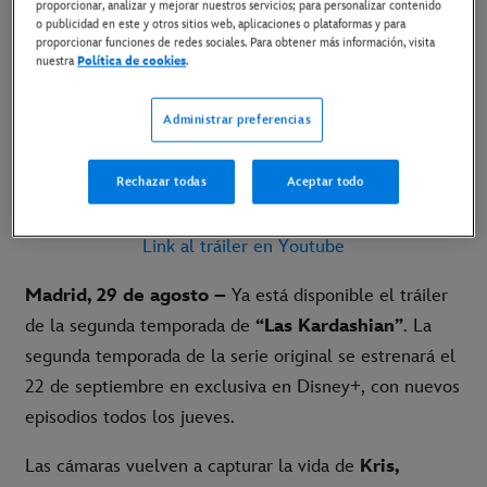
proporcionar, analizar y mejorar nuestros servicios; para personalizar contenido
o publicidad en este y otros sitios web, aplicaciones o plataformas y para
29 de agosto de 2022
proporcionar funciones de redes sociales. Para obtener más información, visita
nuestra
Política de cookies
.
Copiar Artículo
Administrar preferencias
Estreno de la segunda temporada el 22 de
Rechazar todas
Aceptar todo
septiembre en exclusiva en Disney+
Link al tráiler en Youtube
Madrid, 29 de agosto –
Ya está disponible el tráiler
de la segunda temporada de
“Las Kardashian”
. La
segunda temporada de la serie original se estrenará el
22 de septiembre en exclusiva en Disney+, con nuevos
episodios todos los jueves.
Las cámaras vuelven a capturar la vida de
Kris,