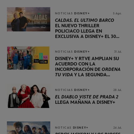
NOTICIAS
DISNEY+
5 Ago.
CALDAS. EL ÚLTIMO BARCO
EL NUEVO THRILLER
POLICIACO LLEGA EN
EXCLUSIVA A DISNEY+ EL 30
DE OCTUBRE
NOTICIAS
DISNEY+
31 Jul.
DISNEY+ Y RTVE AMPLÍAN SU
ACUERDO CON LA
INCORPORACIÓN DE
ORDENA
TU VIDA
Y LA SEGUNDA
TEMPORADA DE
DOG HOUSE
NOTICIAS
DISNEY+
28 Jul.
EL DIABLO VISTE DE PRADA 2
LLEGA MAÑANA A DISNEY+
NOTICAS
DISNEY+
24 Jul.