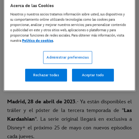
ESTRENO DE LA TERCERA
Acerca de las Cookies
TEMPORADA EL 25 DE MAYO EN
Nosotros y nuestros socios tratamos información sobre usted, sus dispositivos y
su comportamiento online utilizando tecnologías como las cookies para
DISNEY+
proporcionar, analizar y mejorar nuestros servicios; para personalizar contenido
o publicidad en este y otros sitios web, aplicaciones o plataformas y para
proporcionar funciones de redes sociales. Para obtener más información, visita
28 de abril de 2023
nuestra
Política de cookies
.
Copiar Artículo
Administrar preferencias
Link al tráiler
Rechazar todas
Aceptar todo
Link al póster
Madrid, 28 de abril de 2023
.- Ya están disponibles el
tráiler y el póster de la tercera temporada de "
Las
Kardashian
". La serie original llegará en exclusiva a
Disney+ el próximo 25 de mayo con nuevos episodios
cada jueves.