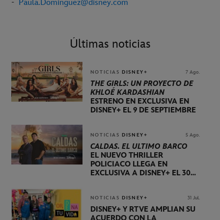
-
Paula.Dominguez@disney.com
Últimas noticias
NOTICIAS
DISNEY+
7 Ago.
THE GIRLS: UN PROYECTO DE
KHLOÉ KARDASHIAN
ESTRENO EN EXCLUSIVA EN
DISNEY+ EL 9 DE SEPTIEMBRE
NOTICIAS
DISNEY+
5 Ago.
CALDAS. EL ÚLTIMO BARCO
EL NUEVO THRILLER
POLICIACO LLEGA EN
EXCLUSIVA A DISNEY+ EL 30
DE OCTUBRE
NOTICIAS
DISNEY+
31 Jul.
DISNEY+ Y RTVE AMPLÍAN SU
ACUERDO CON LA