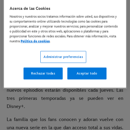
Acerca de las Cookies
27 de julio de 2023
Nosotros y nuestros socios tratamos información sobre usted, sus dispositivos y
su comportamiento online utilizando tecnologías como las cookies para
Copiar Artículo
proporcionar, analizar y mejorar nuestros servicios; para personalizar contenido
o publicidad en este y otros sitios web, aplicaciones o plataformas y para
proporcionar funciones de redes sociales. Para obtener más información, visita
nuestra
Política de cookies
.
Anuncio de la fecha de estreno
Madrid, 27 de julio de 2023
.- Disney+ ha anunciado
Administrar preferencias
que “
Las Kardashian
”, la serie original favorita de los
fans, regresa por una cuarta temporada que llegará
en
Rechazar todas
Aceptar todo
exclusiva a Disney+ el 28 de septiembre
. Los
nuevos episodios estarán disponibles cada jueves. Las
tres primeras temporadas ya se pueden ver en
Disney+.
La familia que los fans conocen y adoran vuelve con
una nueva serie en la que dan acceso total a sus vidas.