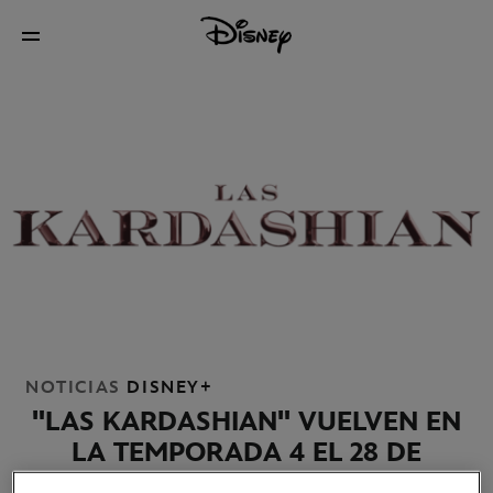
NOTICIAS
DISNEY+
"LAS KARDASHIAN" VUELVEN EN
LA TEMPORADA 4 EL 28 DE
SEPTIEMBRE SOLO EN DISNEY+