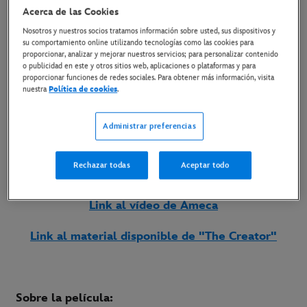
David Bisbal con motivo del
Acerca de las Cookies
estreno de
The Creator
en cines
Nosotros y nuestros socios tratamos información sobre usted, sus dispositivos y
su comportamiento online utilizando tecnologías como las cookies para
proporcionar, analizar y mejorar nuestros servicios; para personalizar contenido
24 de septiembre de 2023
o publicidad en este y otros sitios web, aplicaciones o plataformas y para
proporcionar funciones de redes sociales. Para obtener más información, visita
nuestra
Política de cookies
.
Copiar Artículo
Administrar preferencias
29 DE SEPTIEMBRE SOLO EN CINES
Rechazar todas
Aceptar todo
Link al vídeo de Ameca
Link al material disponible de "The Creator"
Sobre la película: