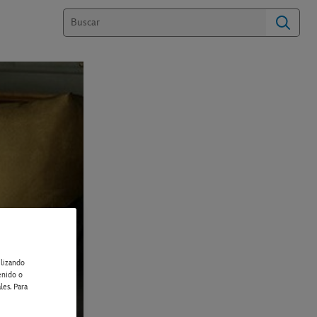
ilizando
enido o
les. Para