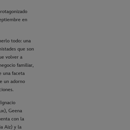
protagonizado
septiembre en
nerlo todo: una
mistades que son
ue volver a
egocio familiar,
e una faceta
ue un adorno
ciones.
(Ignacio
eux), Geena
uenta con la
a Aiz) y la