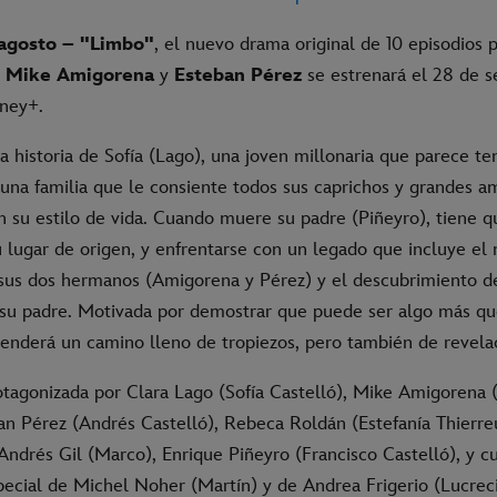
agosto –
"Limbo"
, el nuevo drama original de 10 episodios 
, Mike Amigorena
y
Esteban Pérez
se estrenará el 28 de 
sney+.
la historia de Sofía (Lago), una joven millonaria que parece te
 una familia que le consiente todos sus caprichos y grandes a
n su estilo de vida. Cuando muere su padre (Piñeyro), tiene q
 lugar de origen, y enfrentarse con un legado que incluye el n
n sus dos hermanos (Amigorena y Pérez) y el descubrimiento d
su padre. Motivada por demostrar que puede ser algo más q
renderá un camino lleno de tropiezos, pero también de revela
otagonizada por Clara Lago (Sofía Castelló), Mike Amigorena 
ban Pérez (Andrés Castelló), Rebeca Roldán (Estefanía Thierr
ndrés Gil (Marco), Enrique Piñeyro (Francisco Castelló), y c
pecial de Michel Noher (Martín) y de Andrea Frigerio (Lucreci