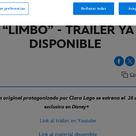
ar preferencias
Rechazar todas
Acep
ISNEY+
“LIMBO” - TRÁILER YA
DISPONIBLE
Co
 original protagonizado por Clara Lago se estrena el
28 
exclusiva en Disney+
Link al tráiler en Youtube
Link al material disponible