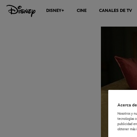
DISNEY+
CINE
CANALES DE TV
NOTICIAS
Acerca de
Nosotros y nu
tecnologías c
publicidad en
obtener más i