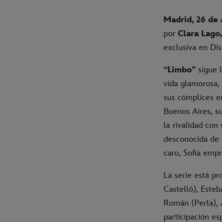
Madrid, 26 de 
por
Clara Lago
exclusiva en Di
“Limbo”
sigue 
vida glamorosa,
sus cómplices e
Buenos Aires, su
la rivalidad co
desconocida de 
caro, Sofía emp
La serie está pr
Castelló), Este
Román (Perla), A
participación es