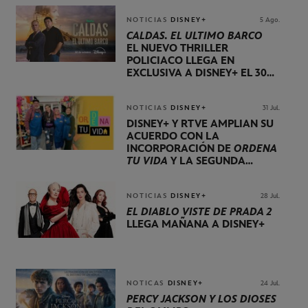
NOTICIAS
DISNEY+
5 Ago.
CALDAS. EL ÚLTIMO BARCO
EL NUEVO THRILLER
POLICIACO LLEGA EN
EXCLUSIVA A DISNEY+ EL 30
DE OCTUBRE
NOTICIAS
DISNEY+
31 Jul.
DISNEY+ Y RTVE AMPLÍAN SU
ACUERDO CON LA
INCORPORACIÓN DE
ORDENA
TU VIDA
Y LA SEGUNDA
TEMPORADA DE
DOG HOUSE
NOTICIAS
DISNEY+
28 Jul.
EL DIABLO VISTE DE PRADA 2
LLEGA MAÑANA A DISNEY+
NOTICAS
DISNEY+
24 Jul.
PERCY JACKSON Y LOS DIOSES