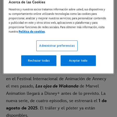
Acerca de las Cookies
EL 1 DE AGOSTO
Nosotros y nuestros socios tratamos información sobre usted, sus dispositivos y
su comportamiento online utilizando tecnologías como las cookies para
31 de julio de 2025
proporcionar, analizar y mejorar nuestros servicios; para personalizar contenido
o publicidad en este y otros sitios web, aplicaciones o plataformas y para
proporcionar funciones de redes sociales. Para obtener más información, visita
nuestra
Política de cookies
.
[LINK AL TRÁILER]
Administrar preferencias
[LINK AL MATERIAL DISPONIBLE]
Rechazar todas
Aceptar todo
Madrid, 29 de julio de 2025.-
Tras su presentación
en el Festival Internacional de Animación de Annecy
el mes pasado,
Los ojos de Wakanda
de Marvel
Animation llegará a Disney+ antes de lo previsto. La
nueva serie, de cuatro episodios, se estrenará el
1 de
agosto de 2025
. El tráiler y el póster ya están
disponibles.