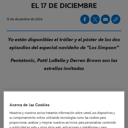
EL 17 DE DICIEMBRE
13 de diciembre de 2024
Ya están disponibles el tráiler y el póster de los dos
episodios del especial navideño de "Los Simpson"
Pentatonic, Patti LaBelle y Derren Brown son las
estrellas invitadas
LINK AL TRÁILER
Acerca de las Cookies
LINK AL PÓSTER
Nosotros y nuestros socios tratamos información sobre usted, sus dispositivos y
su comportamiento online utilizando tecnologías como las cookies para
proporcionar, analizar y mejorar nuestros servicios; para personalizar contenido
o publicidad en este y otros sitios web, aplicaciones o plataformas y para