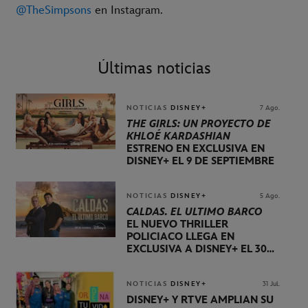
@TheSimpsons
en Instagram.
Últimas noticias
NOTICIAS
DISNEY+
7 Ago.
THE GIRLS: UN PROYECTO DE
KHLOÉ KARDASHIAN
ESTRENO EN EXCLUSIVA EN
DISNEY+ EL 9 DE SEPTIEMBRE
NOTICIAS
DISNEY+
5 Ago.
CALDAS. EL ÚLTIMO BARCO
EL NUEVO THRILLER
POLICIACO LLEGA EN
EXCLUSIVA A DISNEY+ EL 30
DE OCTUBRE
NOTICIAS
DISNEY+
31 Jul.
DISNEY+ Y RTVE AMPLÍAN SU