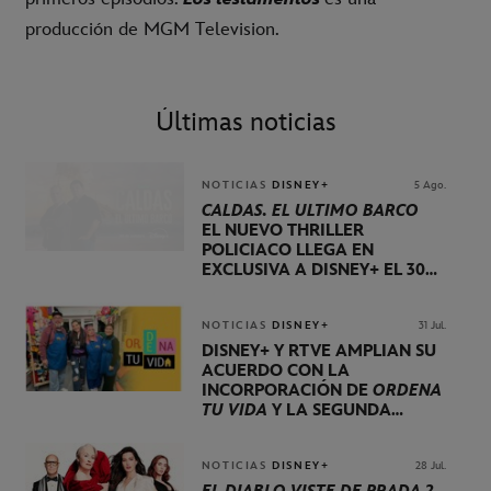
producción de MGM Television.
Últimas noticias
NOTICIAS
DISNEY+
5 Ago.
CALDAS. EL ÚLTIMO BARCO
EL NUEVO THRILLER
POLICIACO LLEGA EN
EXCLUSIVA A DISNEY+ EL 30
DE OCTUBRE
NOTICIAS
DISNEY+
31 Jul.
DISNEY+ Y RTVE AMPLÍAN SU
ACUERDO CON LA
INCORPORACIÓN DE
ORDENA
TU VIDA
Y LA SEGUNDA
TEMPORADA DE
DOG HOUSE
NOTICIAS
DISNEY+
28 Jul.