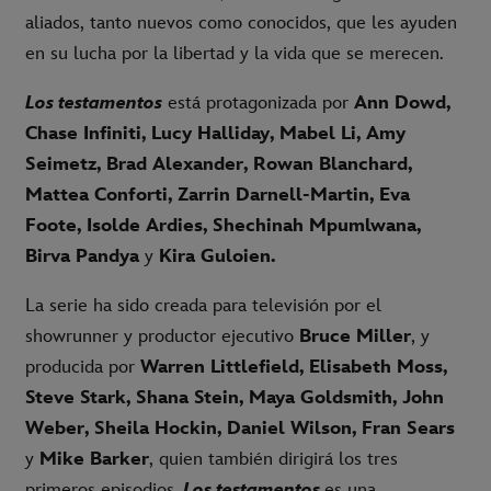
aliados, tanto nuevos como conocidos, que les ayuden
en su lucha por la libertad y la vida que se merecen.
Los testamentos
está protagonizada por
Ann Dowd,
Chase Infiniti, Lucy Halliday, Mabel Li, Amy
Seimetz, Brad Alexander, Rowan Blanchard,
Mattea Conforti, Zarrin Darnell-Martin, Eva
Foote, Isolde Ardies, Shechinah Mpumlwana,
Birva Pandya
y
Kira Guloien.
La serie ha sido creada para televisión por el
showrunner y productor ejecutivo
Bruce Miller
, y
producida por
Warren Littlefield, Elisabeth Moss,
Steve Stark, Shana Stein, Maya Goldsmith, John
Weber, Sheila Hockin, Daniel Wilson, Fran Sears
y
Mike Barker
, quien también dirigirá los tres
primeros episodios.
Los testamentos
es una