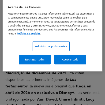
ORIGINAL
Acerca de las Cookies
Nosotros y nuestros socios tratamos información sobre usted, sus dispositivos y
su comportamiento online utilizando tecnologías como las cookies para
proporcionar, analizar y mejorar nuestros servicios; para personalizar contenido
19 de diciembre de 2025
o publicidad en este y otros sitios web, aplicaciones o plataformas y para
proporcionar funciones de redes sociales. Para obtener más información, visita
nuestra
Política de cookies
.
La nueva serie original del showrunner y los
productores ejecutivos de "El cuento de la criada"
Administrar preferencias
llega en abril de 2026 a Disney+
Rechazar todas
Aceptar todo
[LINK AL MATERIAL DISPONIBLE]
Madrid, 18 de diciembre de 2025
.- Ya están
disponibles las primeras imágenes de
Los
testamentos
, la nueva serie original que
llega en
abril de 2026 en exclusiva a Disney+
. Las serie está
protagonizada por
Ann Dowd, Chase Infiniti, Lucy