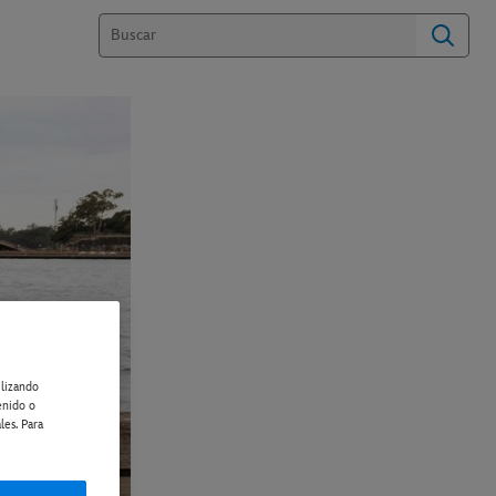
ilizando
enido o
les. Para