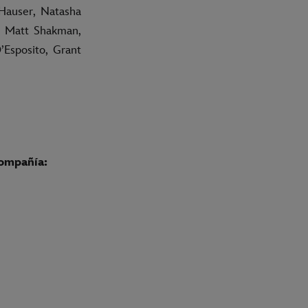
 Hauser, Natasha
or Matt Shakman,
’Esposito, Grant
compañía: