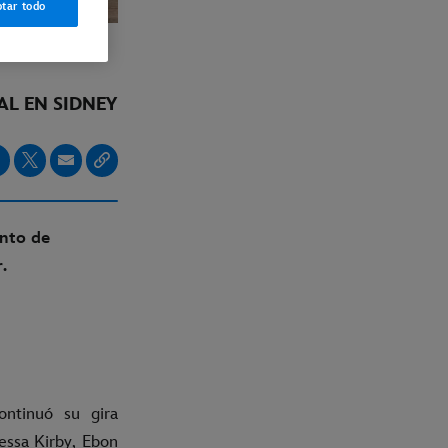
tar todo
AL EN SIDNEY
ento de
.
ontinuó su gira
essa Kirby, Ebon