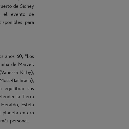
Puerto de Sídney
a el evento de
isponibles para
os años 60, “Los
milia de Marvel:
(Vanessa Kirby),
Moss-Bachrach),
a equilibrar sus
fender la Tierra
 Heraldo, Estela
l planeta entero
n más personal.