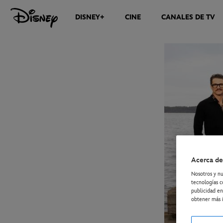
DISNEY+
CINE
CANALES DE TV
NOTICIAS
Acerca de
Nosotros y nu
tecnologías c
publicidad en
obtener más i