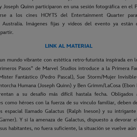
 Joseph Quinn participaron en una sesión fotográfica en el 
girse a los cines HOYTS del Entertainment Quarter par
 Australia. Imágenes fijas y videos del evento ya están d
artir.
LINK AL MATERIAL
n mundo vibrante con estética retro-futurista inspirada en l
Primeros Pasos” de Marvel Studios introduce a la Primera Fa
ister Fantástico (Pedro Pascal), Sue Storm/Mujer Invisible
ntorcha Humana (Joseph Quinn) y Ben Grimm/LaCosa (Ebon 
entan a su desafío más difícil hastala fecha. Obligados 
es como héroes con la fuerza de su vínculo familiar, deben de
s espacial llamado Galactus (Ralph Ineson) y su intrigante
 Garner). Y si la amenaza de Galactus, dispuesto a devorar e
sus habitantes, no fuera suficiente, la situación se vuelve aú