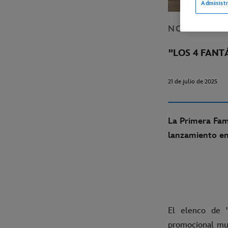
Administr
NOTICIAS
C
"LOS 4 FANT
21 de julio de 2025
La Primera Fam
lanzamiento en
El elenco de '
promocional mun