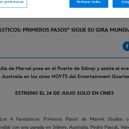
ar preferencias
Rechazar todas
Acep
INE
ÁSTICOS: PRIMEROS PASOS" SIGUE SU GIRA MUNDI
ilia de Marvel posa en el Puerto de Sídney y asiste al ev
 Australia en los cines HOYTS del Entertainment Quarter
ESTRENO EL 24 DE JULIO SOLO EN CINES
Los 4 Fantásticos: Primeros Pasos' de Marvel Studios c
dial con una parada en Sídney, Australia. Pedro Pascal, Van