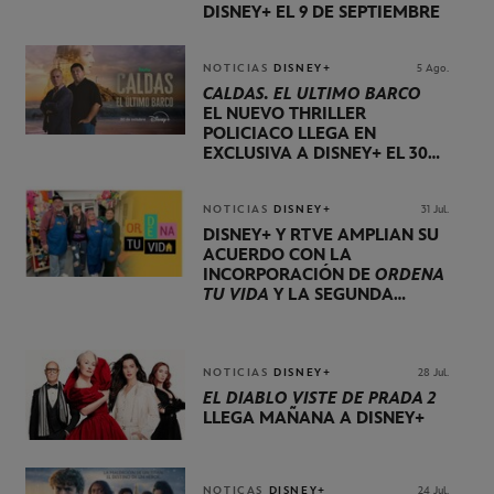
DISNEY+ EL 9 DE SEPTIEMBRE
NOTICIAS
DISNEY+
5 Ago.
CALDAS. EL ÚLTIMO BARCO
EL NUEVO THRILLER
POLICIACO LLEGA EN
EXCLUSIVA A DISNEY+ EL 30
DE OCTUBRE
NOTICIAS
DISNEY+
31 Jul.
DISNEY+ Y RTVE AMPLÍAN SU
ACUERDO CON LA
INCORPORACIÓN DE
ORDENA
TU VIDA
Y LA SEGUNDA
TEMPORADA DE
DOG HOUSE
NOTICIAS
DISNEY+
28 Jul.
EL DIABLO VISTE DE PRADA 2
LLEGA MAÑANA A DISNEY+
NOTICAS
DISNEY+
24 Jul.