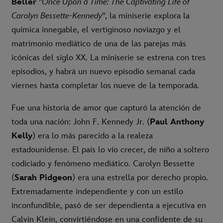
Bel
le
r
"
Once Upon a Time: The Captivating Life of
Carolyn Bessette-Kennedy
", la miniserie explora la
química innegable, el vertiginoso noviazgo y el
matrimonio mediático de una de las parejas más
icónicas del siglo XX. La miniserie se estrena con tres
episodios, y habrá un nuevo episodio semanal cada
viernes hasta completar los nueve de la temporada.
Fue una historia de amor que capturó la atención de
toda una nación:
John F. Kennedy Jr.
(
Paul Anthony
Kelly
) era lo más parecido a la realeza
estadounidense. El país lo vio crecer, de niño a soltero
codiciado y fenómeno mediático. Carolyn Bessette
(
Sarah Pidgeon
) era una estrella por derecho propio.
Extremadamente independiente y con un estilo
inconfundible, pasó de ser dependienta a ejecutiva en
Calvin Klein, convirtiéndose en una confidente de su