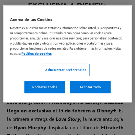
EXCLUSIVA A DISNEY+
Acerca de las Cookies
27 de enero de 2026
Nosotros y nuestros socios tratamos información sobre usted, sus dispositivos y
su comportamiento online utilizando tecnologías como las cookies para
proporcionar, analizar y mejorar nuestros servicios; para personalizar contenido
La primera entrega de 'Love Story', la nueva
o publicidad en este y otros sitios web, aplicaciones o plataformas y para
proporcionar funciones de redes sociales. Para obtener más información, visita
antología de Ryan Murphy, explora el romance
de
nuestra
Política de cookies
.
una de las parejas
más icónicas
de Estados Unidos
Administrar preferencias
La miniserie está protagonizada por Sarah Pidgeon
y
Paul Anthony Kelly
Rechazar todas
Aceptar todo
Madrid, 26 de enero de 2026.-
La miniserie de FX
Love Story: John F. Kennedy Jr. & Carolyn Bessette
llega en exclusiva el 13 de febrero
a Disney+
. Es
la primera entrega de
Love Story
, la nueva antología
de
Ryan Murphy
. Inspirada en el libro de
Elizabeth