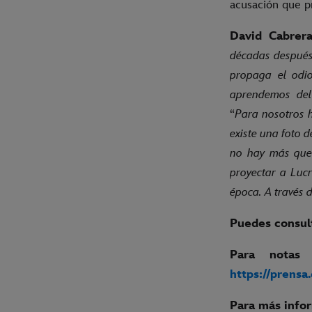
acusación que p
David Cabrera
décadas después,
propaga el odi
aprendemos del
“
Para nosotros h
existe una foto 
no hay más que 
proyectar a Luc
época. A través 
Puedes consult
Para notas
https://prensa
Para más info