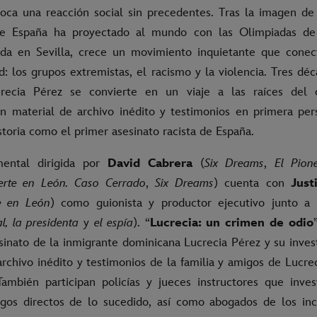
oca una reacción social sin precedentes. Tras la imagen d
e España ha proyectado al mundo con las Olimpiadas de
ada en Sevilla, crece un movimiento inquietante que conec
d: los grupos extremistas, el racismo y la violencia. Tres dé
crecia Pérez se convierte en un viaje a las raíces del 
 material de archivo inédito y testimonios en primera pe
storia como el primer asesinato racista de España.
mental dirigida por
David Cabrera
(
Six Dreams
,
El Pion
rte en León. Caso Cerrado
,
Six Dreams
) cuenta con
Just
e en León
) como guionista y productor ejecutivo junto a
l, la presidenta
y
el espía
). “
Lucrecia: un crimen de odio
sinato de la inmigrante dominicana Lucrecia Pérez y su inves
rchivo inédito y testimonios de la familia y amigos de Lucre
También participan policías y jueces instructores que inves
tigos directos de lo sucedido, así como abogados de los in