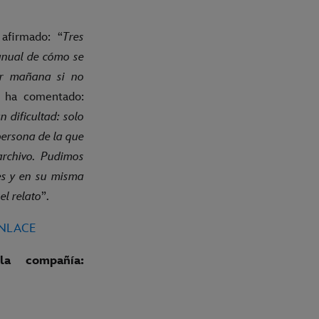
afirmado: “
Tres
manual de cómo se
er mañana si no
a, ha comentado:
 dificultad: solo
persona de la que
archivo. Pudimos
es y en su misma
el relato
”.
ENLACE
a compañía: