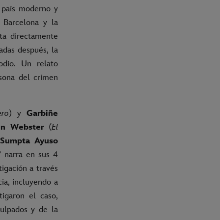
e país moderno y
 Barcelona y la
ta directamente
cadas después, la
odio. Un relato
rsona del crimen
ero
) y
Garbiñe
in Webster
(
El
Sumpta Ayuso
” narra en sus 4
tigación a través
cia, incluyendo a
tigaron el caso,
culpados y de la