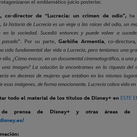
rotagonizaron el emblemático juicio posterior.
, co-director de “Lucrecia: un crimen de odio”,
ha 
 la historia de Lucrecia es un viaje a las raíces del odio, un 
o en la sociedad. Sucedió entonces y puede volver a suced
 pasado
”. Por su parte,
Garbiñe Armentia
, co-director
a sido fundamental dar vida a Lucrecia, pero teníamos una gran
de ella. ¿Cómo evocar, en un documental cinematográfico, a una 
una imagen? La solución la encontramos en la riqueza del 
recia en decenas de mujeres que estaban en los mismos lugar
de esas imágenes, de forma emocionante, Lucrecia cobra vida en 
ar todo el material de los títulos de Disney+ en
ESTE 
 de prensa de Disney+ y otras áreas de l
.disney.es/
rmación: