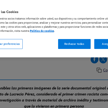
 las Cookies
ISNEY+
estros socios tratamos información sobre usted, sus dispositivos y su comportamiento online ut
RECIA: UN CRIMEN DE 
omo las cookies para proporcionar, analizar y mejorar nuestros servicios; para personalizar cont
 este y otros sitios web, aplicaciones o plataformas y para proporcionar funciones de redes socia
STRENARÁ EN EXCLUSI
nformación, visita nuestra
Política de cookies
.
DISNEY+ EL 27 DE JUNI
ar preferencias
Rechazar todas
Acep
Co
nibles las primeras imágenes de la serie documental original
to de Lucrecia Pérez, considerado el primer crimen racista co
investigación a través de material de archivo inédito y testimo
que lo vivieron en primera persona