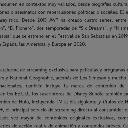
anscurren en contextos muy variados, desde biografías cultura
ones o asesinatos con repercusiones políticas o sociales. El 
nsayístico. Desde 2015 JWP ha creado cuatro series, entre
”, “El Pionero”, dos temporadas de “Six Dreams”, y “Nisman
espía” que se estrenó en el Festival de San Sebastián en 2019
n España, las Américas, y Europa en 2020.
lataforma de streaming exclusiva para películas y programas d
ars y National Geographic, además de Los Simpson y mucho 
nacionales, también incluye la marca de contenido de 
y en los EE.UU., los suscriptores de Disney Bundle también 
nido de Hulu, incluyendo TV al día siguiente y títulos de H
+, el principal servicio de streaming directo al consumidor d
cada vez mayor de contenidos originales exclusivos, como
eries de acción real y de animación y contenidos breves. C