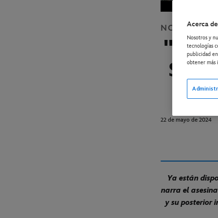
Acerca de
NOTICIAS
D
Nosotros y nu
"LUC
tecnologías c
publicidad en
SE E
obtener más i
Administr
22 de mayo de 2024
Ya están dispo
narra el asesina
y su posterior 