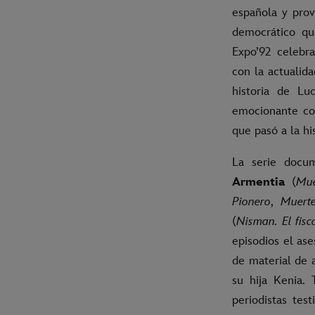
española y prov
democrático qu
Expo’92 celebr
con la actualida
historia de Lu
emocionante con
que pasó a la hi
La serie docu
Armentia
(
Mue
Pionero
,
Muert
(
Nisman. El fisca
episodios el ase
de material de a
su hija Kenia. 
periodistas tes