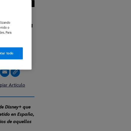
ilizando
ODIO"
enido o
les. Para
VA EN
O
tar todo
piar Artículo
 de Disney+ que
metido en España,
nios de aquellos