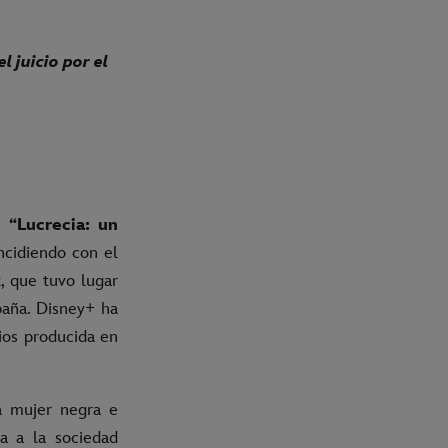
l juicio por el
+
“Lucrecia: un
incidiendo con el
z, que tuvo lugar
paña. Disney+ ha
ios producida en
a mujer negra e
a a la sociedad