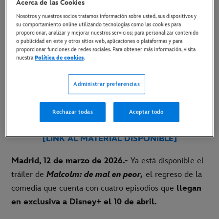
Acerca de las Cookies
Nosotros y nuestros socios tratamos información sobre usted, sus dispositivos y
13 de marzo de 2026
su comportamiento online utilizando tecnologías como las cookies para
proporcionar, analizar y mejorar nuestros servicios; para personalizar contenido
o publicidad en este y otros sitios web, aplicaciones o plataformas y para
proporcionar funciones de redes sociales. Para obtener más información, visita
La comedia regresa con cuatro episodios que reúne
nuestra
Política de cookies
.
a Bryan Cranston, Frankie Muniz, Jane Kaczmarek,
Christopher Kennedy Masterson, Justin Berfield y
Administrar preferencias
Emy Coligado
Rechazar todas
Aceptar todo
[LINK AL TRÁILER]
[LINK AL MATERIAL DISPONIBLE]
Madrid, 12 de marzo de 2026.-
Ya está disponible el
tráiler de
Malcolm: de mal en peor,
el regreso de la
comedia que cuenta con cuatro episodios que
llegan
en exclusiva a Disney+ el 10 de abril.