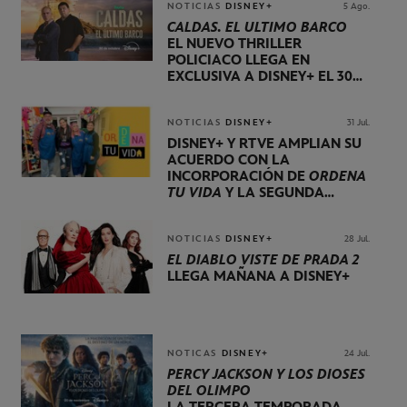
NOTICIAS
DISNEY+
5 Ago.
CALDAS. EL ÚLTIMO BARCO
EL NUEVO THRILLER
POLICIACO LLEGA EN
EXCLUSIVA A DISNEY+ EL 30
DE OCTUBRE
NOTICIAS
DISNEY+
31 Jul.
DISNEY+ Y RTVE AMPLÍAN SU
ACUERDO CON LA
INCORPORACIÓN DE
ORDENA
TU VIDA
Y LA SEGUNDA
TEMPORADA DE
DOG HOUSE
NOTICIAS
DISNEY+
28 Jul.
EL DIABLO VISTE DE PRADA 2
LLEGA MAÑANA A DISNEY+
NOTICAS
DISNEY+
24 Jul.
PERCY JACKSON Y LOS DIOSES
DEL OLIMPO