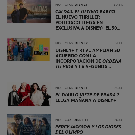
NOTICIAS
DISNEY+
5 Ago.
CALDAS. EL ÚLTIMO BARCO
EL NUEVO THRILLER
POLICIACO LLEGA EN
EXCLUSIVA A DISNEY+ EL 30
DE OCTUBRE
NOTICIAS
DISNEY+
31 Jul.
DISNEY+ Y RTVE AMPLÍAN SU
ACUERDO CON LA
INCORPORACIÓN DE
ORDENA
TU VIDA
Y LA SEGUNDA
TEMPORADA DE
DOG HOUSE
NOTICIAS
DISNEY+
28 Jul.
EL DIABLO VISTE DE PRADA 2
LLEGA MAÑANA A DISNEY+
NOTICAS
DISNEY+
24 Jul.
PERCY JACKSON Y LOS DIOSES
DEL OLIMPO