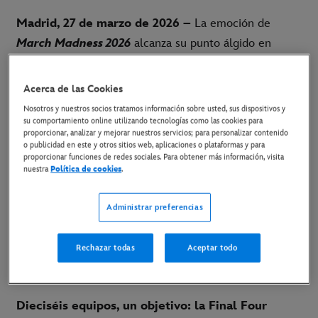
Madrid, 27 de marzo de 2026 –
La emoción de
March Madness 2026
alcanza su punto álgido en
Disney+. A partir de los
Sweet Sixteen
y los
Elite
Eight
de este fin de semana, el torneo de baloncesto
Acerca de las Cookies
masculino y femenino de la
NCAA
División I encara su
Nosotros y nuestros socios tratamos información sobre usted, sus dispositivos y
tramo más exigente, con eliminatorias directas en las
su comportamiento online utilizando tecnologías como las cookies para
proporcionar, analizar y mejorar nuestros servicios; para personalizar contenido
que solo los mejores seguirán avanzando hacia la
Final
o publicidad en este y otros sitios web, aplicaciones o plataformas y para
proporcionar funciones de redes sociales. Para obtener más información, visita
Four
.
nuestra
Política de cookies
.
Gracias al acuerdo global de derechos con ESPN,
Administrar preferencias
Disney+ ofrece en directo todos los encuentros de
esta fase decisiva, permitiendo a los aficionados seguir
Rechazar todas
Aceptar todo
cada partido clave, cada desenlace ajustado y cada
paso hacia el título.
Dieciséis equipos, un objetivo: la Final Four