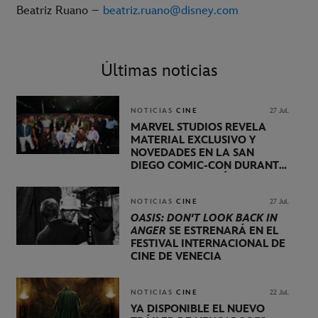
Beatriz Ruano –
beatriz.ruano@disney.com
Últimas noticias
NOTICIAS
CINE
27 Jul.
MARVEL STUDIOS REVELA
MATERIAL EXCLUSIVO Y
NOVEDADES EN LA SAN
DIEGO COMIC-CON DURANTE
UNA PRESENTACIÓN
LIDERADA POR KEVIN FEIGE
NOTICIAS
CINE
27 Jul.
OASIS: DON'T LOOK BACK IN
ANGER
SE ESTRENARÁ EN EL
FESTIVAL INTERNACIONAL DE
CINE DE VENECIA
NOTICIAS
CINE
22 Jul.
YA DISPONIBLE EL NUEVO