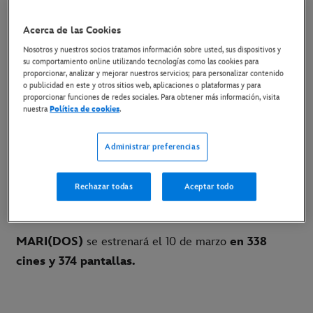
9 de marzo de 2023
Acerca de las Cookies
Copiar Artículo
Nosotros y nuestros socios tratamos información sobre usted, sus dispositivos y
su comportamiento online utilizando tecnologías como las cookies para
proporcionar, analizar y mejorar nuestros servicios; para personalizar contenido
o publicidad en este y otros sitios web, aplicaciones o plataformas y para
10 DE MARZO SOLO EN CINES
proporcionar funciones de redes sociales. Para obtener más información, visita
nuestra
Política de cookies
.
Link al tráiler en YouTube
Administrar preferencias
Madrid, 9 de marzo de 2023
- Este viernes se
estrena solo en cines
MARI(DOS)
la nueva película
Rechazar todas
Aceptar todo
dirigida por Lucía Alemany y protagonizada por Paco
León y Ernesto Alterio.
MARI(DOS)
se estrenará el 10 de marzo
en 338
cines y 374 pantallas.