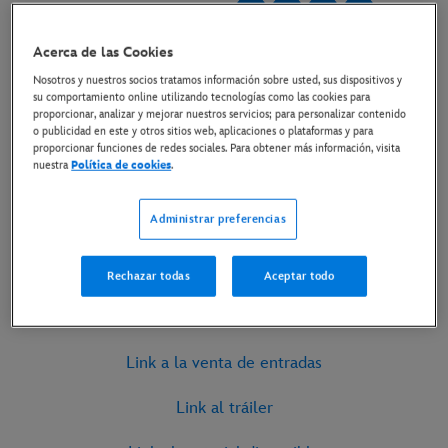
11 de septiembre de 2023
Acerca de las Cookies
Copiar Artículo
Nosotros y nuestros socios tratamos información sobre usted, sus dispositivos y
su comportamiento online utilizando tecnologías como las cookies para
proporcionar, analizar y mejorar nuestros servicios; para personalizar contenido
La película dirigida por Oscar Kenneth Branagh trae un
o publicidad en este y otros sitios web, aplicaciones o plataformas y para
proporcionar funciones de redes sociales. Para obtener más información, visita
misterio aterrador que se estrena solo en cines el 15 de
nuestra
Política de cookies
.
septiembre
Administrar preferencias
15 DE SEPTIEMBRE SOLO EN CINES
Rechazar todas
Aceptar todo
Link a la venta de entradas
Link al tráiler