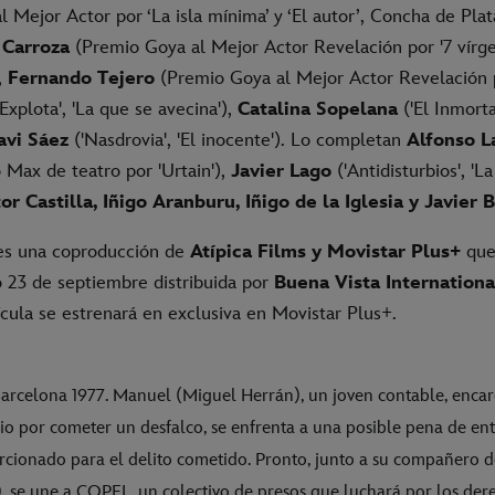
 Mejor Actor por ‘La isla mínima’ y ‘El autor’, Concha de Plata
 Carroza
(Premio Goya al Mejor Actor Revelación por '7 vírgen
),
Fernando Tejero
(Premio Goya al Mejor Actor Revelación p
 Explota', 'La que se avecina'),
Catalina Sopelana
('El Inmorta
avi Sáez
('Nasdrovia', 'El inocente'). Lo completan
Alfonso L
 Max de teatro por 'Urtain'),
Javier Lago
('Antidisturbios', 'L
or Castilla, Iñigo Aranburu, Iñigo de la Iglesia y Javier 
es una coproducción de
Atípica Films y Movistar Plus+
que 
 23 de septiembre distribuida por
Buena Vista Internationa
lícula se estrenará en exclusiva en Movistar Plus+.
arcelona 1977. Manuel (Miguel Herrán), un joven contable, encar
io por cometer un desfalco, se enfrenta a una posible pena de ent
rcionado para el delito cometido. Pronto, junto a su compañero d
), se une a COPEL, un colectivo de presos que luchará por los der