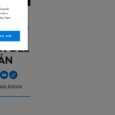
ilizando
enido o
les. Para
ÍCULA
Z,
tar todo
N DEL
IÁN
piar Artículo