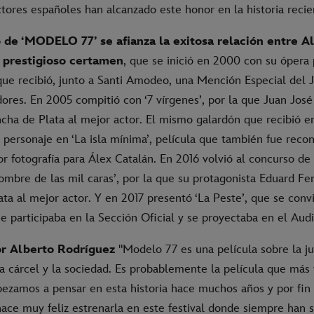
ores españoles han alcanzado este honor en la historia recien
 de ‘MODELO 77’ se afianza la exitosa relación entre A
 prestigioso certamen
, que se inició en 2000 con su ópera p
 que recibió, junto a Santi Amodeo, una Mención Especial del 
ores. En 2005 compitió con ‘7 vírgenes’, por la que Juan José
cha de Plata al mejor actor. El mismo galardón que recibió e
 personaje en ‘La isla mínima’, película que también fue reco
r fotografía para Álex Catalán. En 2016 volvió al concurso de
hombre de las mil caras’, por la que su protagonista Eduard F
ta al mejor actor. Y en 2017 presentó ‘La Peste’, que se convi
e participaba en la Sección Oficial y se proyectaba en el Audi
tor Alberto Rodríguez
"Modelo 77 es una película sobre la jus
la cárcel y la sociedad. Es probablemente la película que má
ezamos a pensar en esta historia hace muchos años y por fi
ace muy feliz estrenarla en este festival donde siempre han s