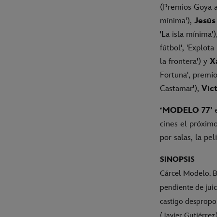
(Premios Goya al
mínima'),
Jesús
'La isla mínima'
fútbol', 'Explota
la frontera') y
X
Fortuna', premio
Castamar'),
Víct
‘MODELO 77’
cines el próximo
por salas, la pe
SINOPSIS
Cárcel Modelo. B
pendiente de juic
castigo despropo
(Javier Gutiérrez