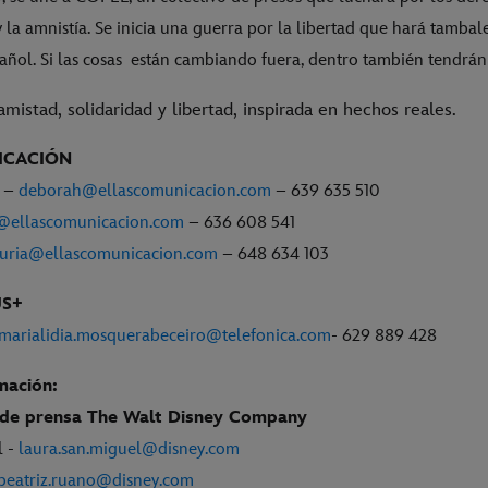
la amnistía. Se inicia una guerra por la libertad que hará tambale
añol. Si las cosas
están cambiando fuera, dentro también tendrán
amistad, solidaridad y libertad, inspirada en hechos reales.
ICACIÓN
o –
deborah@ellascomunicacion.com
– 639 635 510
@ellascomunicacion.com
– 636 608 541
uria@ellascomunicacion.com
– 648 634 103
US+
marialidia.mosquerabeceiro@telefonica.com
- 629 889 428
mación:
de prensa The Walt Disney Company
l -
laura.san.miguel@disney.com
beatriz.ruano@disney.com