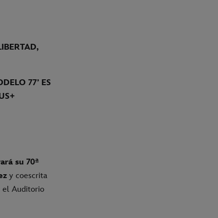
LIBERTAD,
DELO 77’ ES
US+
ará su 70ª
ez
y coescrita
 el Auditorio