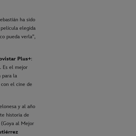
Sebastián ha sido
a película elegida
co pueda verla”,
ovistar Plus+
:
. Es el mejor
 para la
con el cine de
celonesa y al año
te historia de
(Goya al Mejor
utiérrez