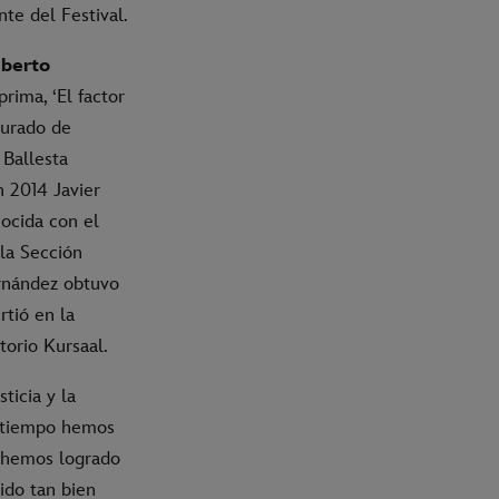
te del Festival.
lberto
rima, ‘El factor
Jurado de
 Ballesta
n 2014 Javier
nocida con el
 la Sección
ernández obtuvo
rtió en la
torio Kursaal.
ticia y la
s tiempo hemos
n hemos logrado
ido tan bien