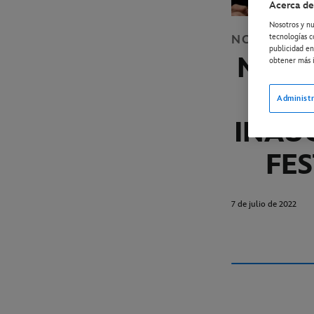
Acerca de
Nosotros y nu
tecnologías c
NOTICIAS
C
publicidad en
MODE
obtener más i
D
Administr
INAU
FE
7 de julio de 2022