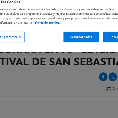
 las Cookies
estros socios tratamos información sobre usted, sus dispositivos y su comportamiento online ut
omo las cookies para proporcionar, analizar y mejorar nuestros servicios; para personalizar cont
INE
 este y otros sitios web, aplicaciones o plataformas y para proporcionar funciones de redes socia
LO 77’, LA NUEVA PEL
nformación, visita nuestra
Política de cookies
.
E ALBERTO RODRÍGUE
ar preferencias
Rechazar todas
Acep
GURARÁ LA 70ª EDICIÓ
STIVAL DE SAN SEBAST
Co