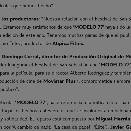
elículas que hemos hecho”.
 los productores
: “Nuestra relación con el Festival de San 
ra. Estamos muy satisfechos de que ‘
MODELO 77
’ haya sido l
la edición de este año. Tenemos muchas ganas de que el públi
onio Félez, productor de
Atípica Films
.
 Domingo Corral, director de Producción Original de M
der inaugurar el Festival de San Sebastián con
‘MODELO 77’
ara la película, para su director Alberto Rodríguez y también
roducción de cine de
Movistar Plus+
, comprometida siempre 
 público”.
elícula,
‘MODELO 77’
, hace referencia a la mítica cárcel bar
 lugar los hechos reales en los que se inspira esta emocionan
a y solidaridad. El reparto está compuesto por
Miguel Herrán
 por ‘A cambio de nada’, ‘La casa de papel’, ‘Élite’),
Javier G