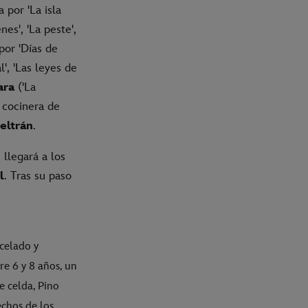
 por 'La isla
es', 'La peste',
or 'Días de
l', 'Las leyes de
ara
('La
a cocinera de
Beltrán
.
llegará a los
l
. Tras su paso
celado y
re 6 y 8 años, un
e celda, Pino
echos de los