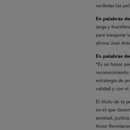
recibidas las p
En palabras de
larga y fructífe
para inaugurar 
afirma José Ant
En palabras de
“Es un honor po
reconocimiento p
estrategia de p
calidad y con el
El título de la p
en el que tienen
amistad, justici
Actor Revelación