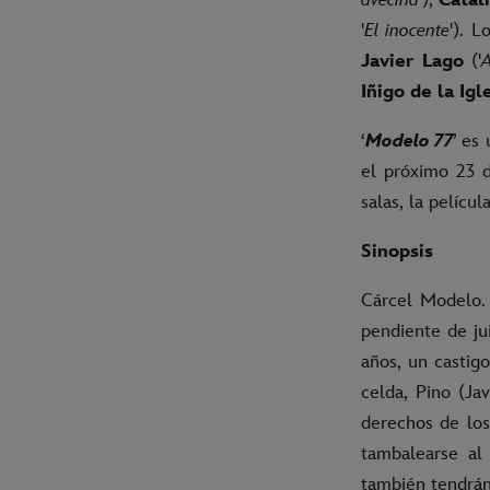
'
El inocente
'). 
Javier Lago
('
A
Iñigo de la Igl
‘
Modelo 77
’ es
el próximo 23 
salas, la pelícu
Sinopsis
Cárcel Modelo. 
pendiente de ju
años, un castig
celda, Pino (Ja
derechos de los
tambalearse al 
también tendrán