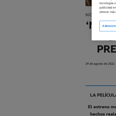
tecnologías c
publicidad en
obtener más i
NOTICIAS
C
‘MODE
Administr
D
PRE
29 de agosto de 2022
LA PELÍCUL
El estreno mu
hechos reale