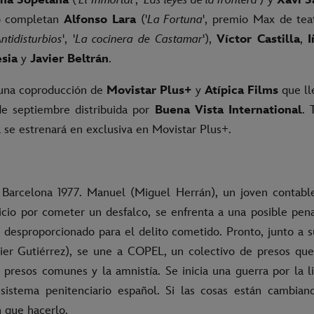
Lo completan
Alfonso Lara
('
La Fortuna
', premio Max de teat
ntidisturbios
', '
La cocinera de Castamar
'),
Víctor Castilla
,
esia
y
Javier Beltrán
.
 una coproducción de
Movistar Plus+
y
Atípica Films
que ll
de septiembre distribuida por
Buena Vista International
. 
la se estrenará en exclusiva en Movistar Plus+.
Barcelona 1977. Manuel (Miguel Herrán), un joven contabl
icio por cometer un desfalco, se enfrenta a una posible pen
o desproporcionado para el delito cometido. Pronto, junto a
vier Gutiérrez), se une a COPEL, un colectivo de presos que
 presos comunes y la amnistía. Se inicia una guerra por la l
sistema penitenciario español. Si las cosas están cambian
 que hacerlo.