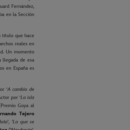
duard Fernández,
aba en la Sección
 título que hace
 hechos reales en
idad. Un momento
a llegada de esa
sos en España es
or ‘
A cambio de
ctor por ‘
La isla
Premio Goya al
rnando Tejero
lota
', '
La que se
áez
('
Nasdrovia
',