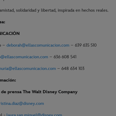
amistad, solidaridad y libertad, inspirada en hechos reales.
sa:
NICACIÓN
o –
deborah@ellascomunicacion.com
– 639 635 510
o@ellascomunicacion.com
– 636 608 541
nuria@ellascomunicacion.com
– 648 634 103
rmación:
de prensa The Walt Disney Company
ristina.diaz@disney.com
el -
laura.san.miguel@disney.com