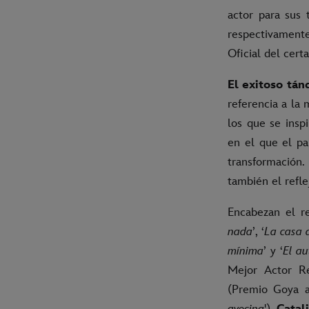
actor para sus 
respectivamente
Oficial del cert
El exitoso tán
referencia a la 
los que se insp
en el que el pa
transformación.
también el refl
Encabezan el r
nada
’, ‘
La casa 
mínima
’ y ‘
El au
Mejor Actor Re
(Premio Goya a
avecina
'),
Catal