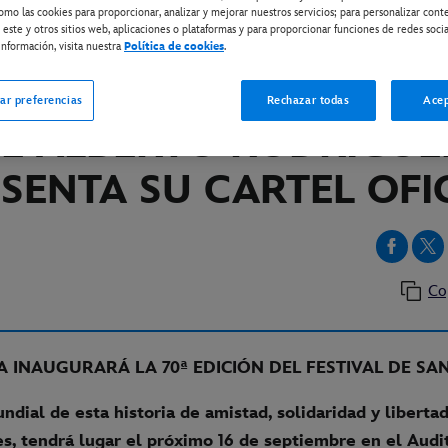
omo las cookies para proporcionar, analizar y mejorar nuestros servicios; para personalizar cont
 este y otros sitios web, aplicaciones o plataformas y para proporcionar funciones de redes socia
nformación, visita nuestra
Política de cookies
.
INE
LO 77’, LA NUEVA PE
ar preferencias
Rechazar todas
Acep
E ALBERTO RODRÍGUE
SENTA SU CARTEL OFI
Co
A INAUGURARÁ LA 70ª EDICIÓN DEL FESTIVAL DE SA
ndial de esta historia de amistad, solidaridad y libertad
s, tendrá lugar el próximo 16 de septiembre en el Audi