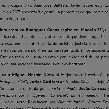
tres protagonistas: Juan José Ballesta, Javier Gutiérrez y E
. Y en 2017 presentó ‘
La peste
’, la primera serie que particip
amen donostiarra.
dem creativo Rodríguez-Cobos repite en ‘Modelo 77’,
un
mítica cárcel barcelonesa y al año en el que tienen lugar los
ira esta emocionante historia de amistad, justicia y solidar
ís estaba cambiando y en las cárceles también se ansiaba l
 Este episodio de lucha colectiva por la dignidad de los pre
ejo de una sociedad buscando un nuevo horizonte.
eparto
Miguel Herrán
(Goya al Mejor Actor Revelación p
de papel
’, ‘
Élite
’),
Javier Gutiérrez
(Premios Goya al Mejor A
tor
’, Concha de Plata por '
La isla mínima
'),
Jesús Carroza
(
velación por '
7 vírgenes
', '
La peste
', '
La isla mínima
'),
Fe
l Mejor Actor Revelación por '
Días de fútbol
', '
Explota Exp
ina Sopelana
('
El Inmortal
', '
Las leyes de la frontera
') y
Xavi S