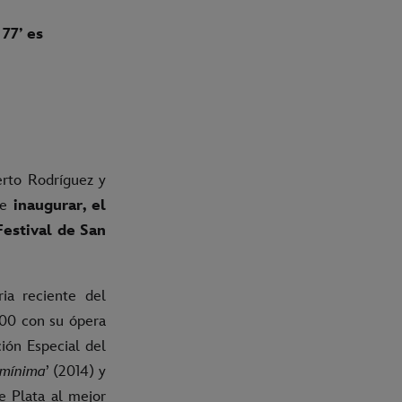
77’ es
berto Rodríguez y
de
inaugurar, el
Festival de San
ia reciente del
000 con su ópera
ión Especial del
 mínima
’ (2014) y
e Plata al mejor