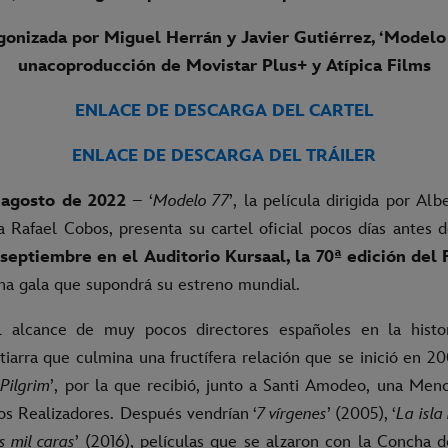
gonizada por Miguel Herrán y Javier Gutiérrez, ‘Modelo 
unacoproducción de Movistar Plus+ y Atípica Films
ENLACE DE DESCARGA DEL CARTEL
ENLACE DE DESCARGA DEL TRÁILER
 agosto de 2022
– ‘
Modelo 77
’, la película dirigida por Al
a Rafael Cobos, presenta su cartel oficial pocos días antes 
septiembre en el Auditorio Kursaal, la 70ª edición del 
na gala que supondrá su estreno mundial.
al alcance de muy pocos directores españoles en la histor
iarra que culmina una fructífera relación que se inició en 2
 Pilgrim
’, por la que recibió, junto a Santi Amodeo, una Menc
s Realizadores. Después vendrían ‘
7 vírgenes
’ (2005), ‘
La isla
s mil caras
’ (2016), películas que se alzaron con la Concha d