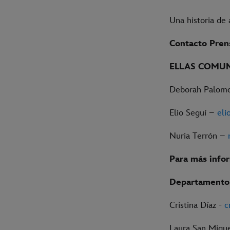
Una historia de 
Contacto Pren
ELLAS COMU
Deborah Palom
Elio Seguí –
eli
Nuria Terrón –
Para más info
Departamento 
Cristina Díaz -
c
Laura San Migu