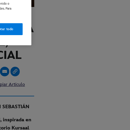
enido o
les. Para
LÍCULA
tar todo
Z,
CIAL
piar Artículo
N SEBASTIÁN
, inspirada en
torio Kursaal