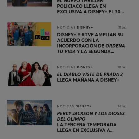
EL NUEVO THRILLER
POLICIACO LLEGA EN
EXCLUSIVA A DISNEY+ EL 30
DE OCTUBRE
NOTICIAS
DISNEY+
31 Jul.
DISNEY+ Y RTVE AMPLÍAN SU
ACUERDO CON LA
INCORPORACIÓN DE
ORDENA
TU VIDA
Y LA SEGUNDA
TEMPORADA DE
DOG HOUSE
NOTICIAS
DISNEY+
28 Jul.
EL DIABLO VISTE DE PRADA 2
LLEGA MAÑANA A DISNEY+
NOTICAS
DISNEY+
24 Jul.
PERCY JACKSON Y LOS DIOSES
DEL OLIMPO
LA TERCERA TEMPORADA
LLEGA EN EXCLUSIVA A
DISNEY+ EL 20 DE NOVIEMBRE