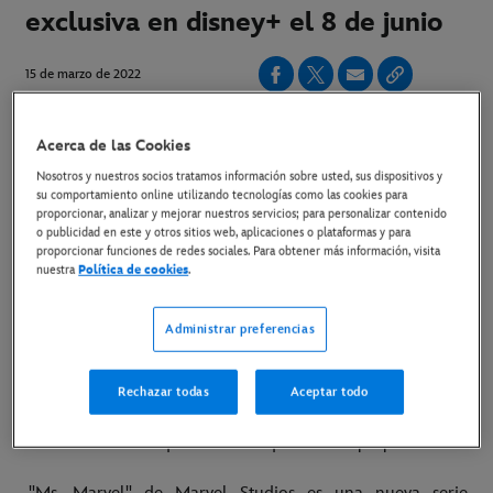
exclusiva en disney+ el 8 de junio
15 de marzo de 2022
Copiar Artículo
Acerca de las Cookies
Nosotros y nuestros socios tratamos información sobre usted, sus dispositivos y
su comportamiento online utilizando tecnologías como las cookies para
Link al material disponible
proporcionar, analizar y mejorar nuestros servicios; para personalizar contenido
Link al tráiler en Youtube
o publicidad en este y otros sitios web, aplicaciones o plataformas y para
proporcionar funciones de redes sociales. Para obtener más información, visita
nuestra
Política de cookies
.
Madrid, 15 de marzo de 2022
– Ya está disponible el
tráiler y el póster de ”Ms. Marvel" de Marvel Studios, que
Administrar preferencias
se estrenará en exclusiva en Disney+ el 8 de junio. El
tráiler muestra a la nueva superheroína del Universo
Rechazar todas
Aceptar todo
Cinematográfico Marvel que intenta conciliar el instituto y
la familia a la vez que descubre que tiene superpoderes.