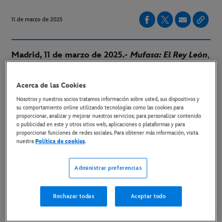
11 de marzo de 2025
Madrid, 11 de marzo de 2025.-
Mufasa: El Rey León
,
dirigida por el ganador del Oscar® Barry Jenkins,
llega a Disney+ el 26 de marzo.
Acerca de las Cookies
Nosotros y nuestros socios tratamos información sobre usted, sus dispositivos y
Con nuevas canciones creadas por Lin-Manuel
su comportamiento online utilizando tecnologías como las cookies para
proporcionar, analizar y mejorar nuestros servicios; para personalizar contenido
Miranda, como el éxito viral “I Always Wanted a
o publicidad en este y otros sitios web, aplicaciones o plataformas y para
Brother”,
Mufasa: El Rey León
se ha convertido en un
proporcionar funciones de redes sociales. Para obtener más información, visita
nuestra
Política de cookies
.
fenómeno con una recaudación que supera los 700
millones de dólares en todo el mundo, situándose en
Administrar preferencias
el top 10 de la taquilla mundial de 2024. En nuestro
país la película fue 6 semanas consecutivas número 1
Rechazar todas
Aceptar todo
en taquilla y superó 20 millones de euros de
recaudación.