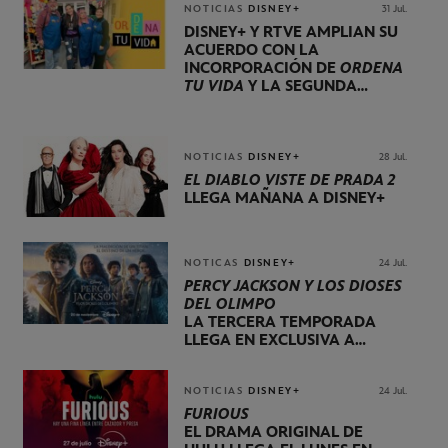
NOTICIAS
DISNEY+
31 Jul.
DISNEY+ Y RTVE AMPLÍAN SU
ACUERDO CON LA
INCORPORACIÓN DE
ORDENA
TU VIDA
Y LA SEGUNDA
TEMPORADA DE
DOG HOUSE
NOTICIAS
DISNEY+
28 Jul.
EL DIABLO VISTE DE PRADA 2
LLEGA MAÑANA A DISNEY+
NOTICAS
DISNEY+
24 Jul.
PERCY JACKSON Y LOS DIOSES
DEL OLIMPO
LA TERCERA TEMPORADA
LLEGA EN EXCLUSIVA A
DISNEY+ EL 20 DE NOVIEMBRE
NOTICIAS
DISNEY+
24 Jul.
FURIOUS
EL DRAMA ORIGINAL DE