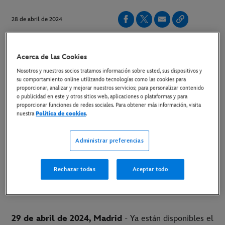
28 de abril de 2024
Copiar Artículo
Acerca de las Cookies
Nosotros y nuestros socios tratamos información sobre usted, sus dispositivos y
Barry Jenkins, ganador de un Oscar®, dirige la película y
su comportamiento online utilizando tecnologías como las cookies para
proporcionar, analizar y mejorar nuestros servicios; para personalizar contenido
el premiado compositor Lin-Manuel Miranda escribe las
o publicidad en este y otros sitios web, aplicaciones o plataformas y para
canciones
proporcionar funciones de redes sociales. Para obtener más información, visita
nuestra
Política de cookies
.
Administrar preferencias
LINK AL TRÁILER EN YOUTUBE
Rechazar todas
Aceptar todo
LINK AL MATERIAL DISPONIBLE
29 de abril de 2024, Madrid
- Ya están disponibles el