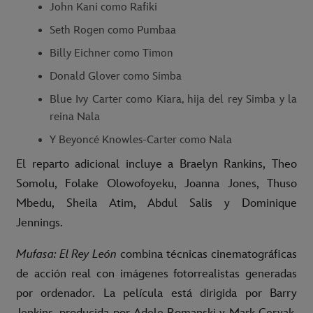
John Kani como Rafiki
Seth Rogen como Pumbaa
Billy Eichner como Timon
Donald Glover como Simba
Blue Ivy Carter como Kiara, hija del rey Simba y la
reina Nala
Y Beyoncé Knowles-Carter como Nala
El reparto adicional incluye a Braelyn Rankins, Theo
Somolu, Folake Olowofoyeku, Joanna Jones, Thuso
Mbedu, Sheila Atim, Abdul Salis y Dominique
Jennings.
Mufasa: El Rey León
combina técnicas cinematográficas
de acción real con imágenes fotorrealistas generadas
por ordenador. La película está dirigida por Barry
Jenkins, producida por Adele Romanski y Mark Ceryak,