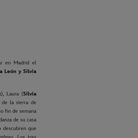
r en Madrid el
a León y Silvia
z
), Laura (
Silvia
 de la sierra de
mo fin de semana
udanza de su casa
do descubren que
mbres. Los tres