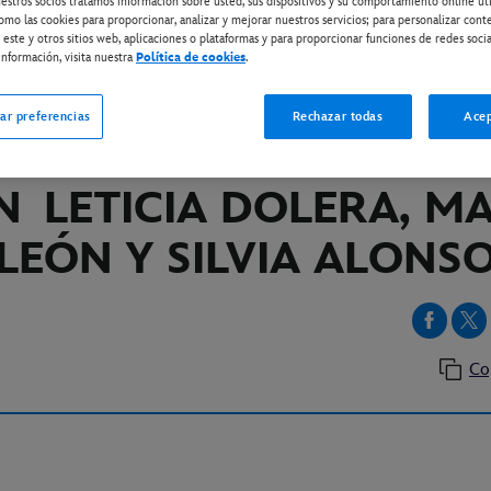
estros socios tratamos información sobre usted, sus dispositivos y su comportamiento online ut
omo las cookies para proporcionar, analizar y mejorar nuestros servicios; para personalizar cont
 este y otros sitios web, aplicaciones o plataformas y para proporcionar funciones de redes socia
nformación, visita nuestra
Política de cookies
.
ISNEY+
“NOCHE DE CHICAS”
Y
ar preferencias
Rechazar todas
Acep
SPONIBLE EL PHOTOC
ON
LETICIA DOLERA, M
LEÓN Y SILVIA ALONS
Co