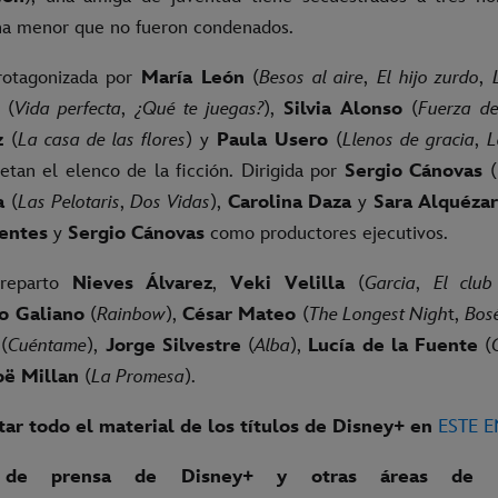
na menor que no fueron condenados.
protagonizada por
María León
(
Besos al aire
,
El hijo zurdo
,
(
Vida perfecta
,
¿Qué te juegas?
),
Silvia Alonso
(
Fuerza d
z
(
La casa de las flores
) y
Paula Usero
(
Llenos de gracia
,
L
etan el elenco de la ficción. Dirigida por
Sergio Cánovas
(
ya
(
Las Pelotaris
,
Dos Vidas
),
Carolina Daza
y
Sara Alquéza
entes
y
Sergio Cánovas
como productores ejecutivos.
 reparto
Nieves Álvarez
,
Veki Velilla
(
Garcia
,
El club
go Galiano
(
Rainbow
),
César Mateo
(
The Longest Nigh
t,
Bos
(
Cuéntame
),
Jorge Silvestre
(
Alba
),
Lucía de la Fuente
(
oë Millan
(
La Promesa
).
ar todo el material de los títulos de Disney+ en
ESTE 
 de prensa de Disney+ y otras áreas de l