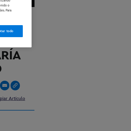
ilizando
enido o
les. Para
A
tar todo
ALL
ARÍA
O
piar Artículo