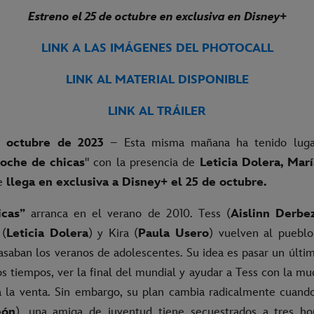
Estreno el 25 de octubre en exclusiva en Disney+
LINK A LAS IMÁGENES DEL PHOTOCALL
LINK AL MATERIAL DISPONIBLE
LINK AL TRÁILER
e octubre de 2023
– Esta misma mañana ha tenido luga
oche de chicas
" con la presencia de
Leticia Dolera, Marí
ie
llega en exclusiva a Disney+ el 25 de octubre.
icas”
arranca en el verano de 2010. Tess (
Aislinn Derbe
 (
Leticia Dolera
) y Kira (
Paula Usero
) vuelven al pueblo
saban los veranos de adolescentes. Su idea es pasar un últi
s tiempos, ver la final del mundial y ayudar a Tess con la m
 la venta. Sin embargo, su plan cambia radicalmente cuan
eón
), una amiga de juventud tiene secuestrados a tres ho