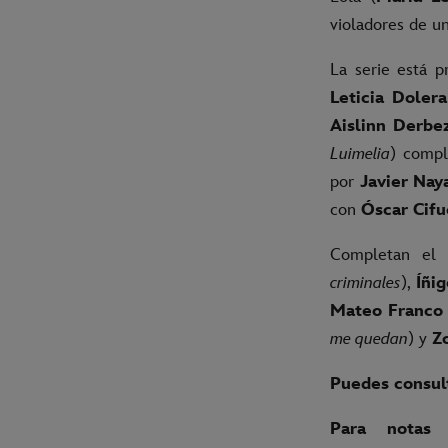
violadores de u
La serie está 
Leticia Dolera
Aislinn Derbe
Luimelia
) compl
por
Javier Na
con
Óscar Cifu
Completan el
criminales
),
Íñi
Mateo Franco
me quedan
) y
Z
Puedes consult
Para notas