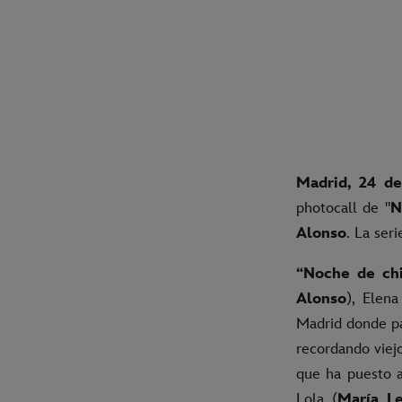
Madrid, 24 d
photocall de "
N
Alonso
. La ser
“Noche de ch
Alonso
), Elena
Madrid donde pa
recordando viejo
que ha puesto a
Lola (
María L