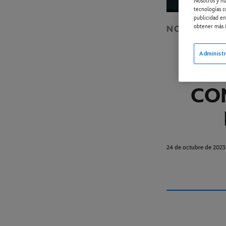
Nosotros y nu
tecnologías c
publicidad en
obtener más i
NOTICIAS
D
Administr
DI
C
24 de octubre de 2023