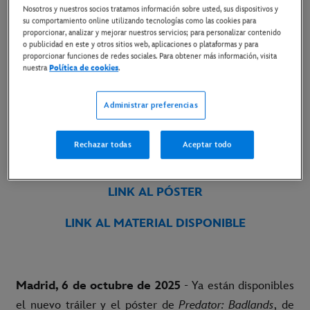
Nosotros y nuestros socios tratamos información sobre usted, sus dispositivos y
su comportamiento online utilizando tecnologías como las cookies para
proporcionar, analizar y mejorar nuestros servicios; para personalizar contenido
LA ÚLTIMA ENTREGA DE LA FRANQUICIA
o publicidad en este y otros sitios web, aplicaciones o plataformas y para
proporcionar funciones de redes sociales. Para obtener más información, visita
PREDATOR
, ESTÁ PROTAGONIZADA POR ELLE
nuestra
Política de cookies
.
FANNING Y DIRIGIDA POR DAN
TRACHTENBERG
Administrar preferencias
ESTRENO SOLO EN CINES EL 7 DE NOVIEMBRE
Rechazar todas
Aceptar todo
LINK AL TRÁILER EN YOUTUBE
LINK AL PÓSTER
LINK AL MATERIAL DISPONIBLE
Madrid, 6 de octubre de 2025
- Ya están disponibles
el nuevo tráiler y el póster de
Predator: Badlands
, de