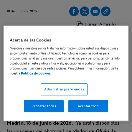
18 de junio de 2026
Copiar Artículo
Acerca de las Cookies
La serie protagonizada por Pablo Chiapella, Kira
Nosotros y nuestros socios tratamos información sobre usted, sus dispositivos y
Miró, Maria Schwinning, Nancho Novo, Lalachus y
su comportamiento online utilizando tecnologías como las cookies para
proporcionar, analizar y mejorar nuestros servicios; para personalizar contenido
Lamine Thior, llega el 1 de julio en exclusiva a
o publicidad en este y otros sitios web, aplicaciones o plataformas y para
proporcionar funciones de redes sociales. Para obtener más información, visita
Disney+
nuestra
Política de cookies
.
[
LAS IMÁGENES DEL PHOTOCALL
]
Administrar preferencias
[
LINK AL TRÁILER
]
Rechazar todas
Aceptar todo
[
LINK AL MATERIAL DISPONIBLE
]
Madrid, 18 de junio de 2026.
- Ya están disponibles
las imágenes del photocall de Madrid de
Olivia
, la