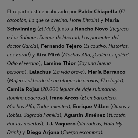
El reparto está encabezado por
Pablo Chiapella
(
El
casoplón, La que se avecina, Hotel Bitcoin
) y
Maria
Schwinning
(
El
Ma
l
), junto a
Nancho Novo
(
Regreso
a Las Sabinas, Sueños de libertad, Los pacientes del
doctor García
),
Fernando Tejero
(
El cautivo, Historias,
Los Farad
) y
Kira Miró
(
Machos Alfa, ¿Quién es quién?,
Odio el verano
),
Lamine Thior
(
Soy una buena
persona
),
Lalachus
(
La vida breve
),
María Barranco
(
Mujeres al borde de un ataque de nervios, El refugio
),
Camila Rojas
(
20.000 leguas de viaje submarino,
Romina poderosa
),
Irene Arcos
(
El embarcadero,
Machos Alfa, Todos mienten
),
Enrique Villén
(
Olmos y
Robles, Sagrada Familia
),
Agustín Jiménez
(
Yucatán,
Por tus muertos
),
J.J. Vaquero
(
Sin rodeos, Hold My
Drink
) y
Diego Arjona
(
Cuerpo escombro
).