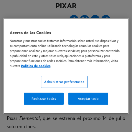
PIXAR
27 de junio de 2023
Acerca de las Cookies
Copiar Artículo
Nosotros y nuestros socios tratamos información sobre usted, sus dispositivos y
su comportamiento online utilizando tecnologías como las cookies para
proporcionar, analizar y mejorar nuestros servicios; para personalizar contenido
Link al adelanto del videoclip
o publicidad en este y otros sitios web, aplicaciones o plataformas y para
proporcionar funciones de redes sociales. Para obtener más información, visita
nuestra
Política de cookies
.
Link al
making of
Link a las imágenes
Administrar preferencias
Madrid, 27 de junio de 2023
–
El cantante y
Rechazar todas
Aceptar todo
compositor Pablo Alborán interpreta la canción
original
Somos dos
para la nueva película de Disney y
Pixar
Elemental
, que se estrena el próximo 14 de julio
solo en cines.