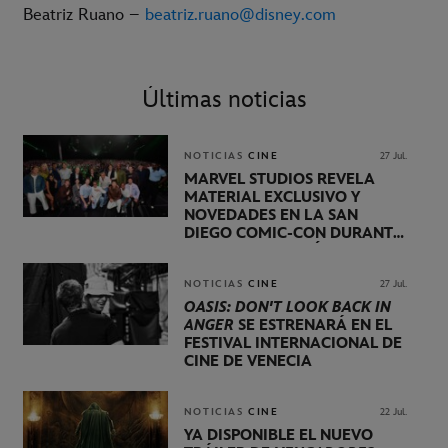
Beatriz Ruano –
beatriz.ruano@disney.com
Últimas noticias
NOTICIAS
CINE
27 Jul.
MARVEL STUDIOS REVELA
MATERIAL EXCLUSIVO Y
NOVEDADES EN LA SAN
DIEGO COMIC-CON DURANTE
UNA PRESENTACIÓN
LIDERADA POR KEVIN FEIGE
NOTICIAS
CINE
27 Jul.
OASIS: DON'T LOOK BACK IN
ANGER
SE ESTRENARÁ EN EL
FESTIVAL INTERNACIONAL DE
CINE DE VENECIA
NOTICIAS
CINE
22 Jul.
YA DISPONIBLE EL NUEVO