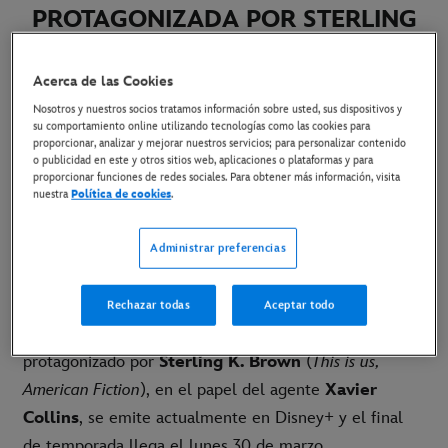
PROTAGONIZADA POR STERLING
K. BROWN
POR UNA TERCERA
TEMPORADA
Acerca de las Cookies
Nosotros y nuestros socios tratamos información sobre usted, sus dispositivos y
19 de marzo de 2026
su comportamiento online utilizando tecnologías como las cookies para
proporcionar, analizar y mejorar nuestros servicios; para personalizar contenido
o publicidad en este y otros sitios web, aplicaciones o plataformas y para
proporcionar funciones de redes sociales. Para obtener más información, visita
Madrid, 18 de marzo de 2026.-
Disney+ ha
nuestra
Política de cookies
.
anunciado que la serie dramática original de Hulu
producida por 20th Television,
Paradise
, ha sido
Administrar preferencias
renovada por una tercera temporada. La segunda
temporada de este thriller político creado por
Dan
Rechazar todas
Aceptar todo
Fogelman
(
Solo asesinatos en el edificio, This is us
) y
protagonizado por
Sterling K. Brown
(
This is us,
American Fiction
), en el papel del agente
Xavier
Collins
, se emite actualmente en Disney+ y el final
de temporada llega el lunes 30 de marzo.