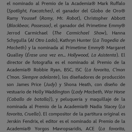
el nominado al Premio de la Academia® Mark Ruffalo
(
Spotlight, Foxcatcher)
, el ganador del Globo de Oro®
Ramy Youssef (
Ramy, Mr. Robot
), Christopher Abbott
(
Blackbear, Possessor)
, el ganador del Primetime Emmy®
Jerrod Carmichael (
The Carmichael Show
), Hanna
Schygulla (
Al Otro Lado
), Kathryn Hunter (
La Tragedia de
Macbeth
) y la nominada al Primetime Emmy® Margaret
Qualley (
Érase una vez en… Hollywood, La Asistenta
). El
director de fotografía es el nominado al Premio de la
Academia® Robbie Ryan, BSC, ISC (
La favorita, C'mon
C'mon. Siempre adelante
), los diseñadores de producción
son James Price (
Judy
) y Shona Heath, con diseño de
vestuario de Holly Waddington (
Lady Macbeth, War Horse
(Caballo de batalla)
), y peluquería y maquillaje de la
nominada al Premio de la Academia® Nadia Stacey (
La
favorita, Cruella
). El compositor de la partitura original es
Jerskin Fendrix, el editor es el nominado al Premio de la
Academia® Yorgos Mavropsaridis, ACE (
La favorita,