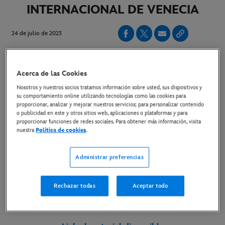
INTERNACIONAL DE VENECIA
24 de julio de 2023
Copiar Artículo
Acerca de las Cookies
Nosotros y nuestros socios tratamos información sobre usted, sus dispositivos y
su comportamiento online utilizando tecnologías como las cookies para
La película, dirigida por el nominado al Premio de la
proporcionar, analizar y mejorar nuestros servicios; para personalizar contenido
Academia® Yorgos Lanthimos (
La Favorita,
o publicidad en este y otros sitios web, aplicaciones o plataformas y para
proporcionar funciones de redes sociales. Para obtener más información, visita
Langosta
), está protagonizada por Emma Stone,
nuestra
Política de cookies
.
Willem Dafoe y Mark Ruffalo.
Administrar preferencias
11 DE OCTUBRE SOLO EN CINES
Rechazar todas
Aceptar todo
Link al tráiler en YouTube