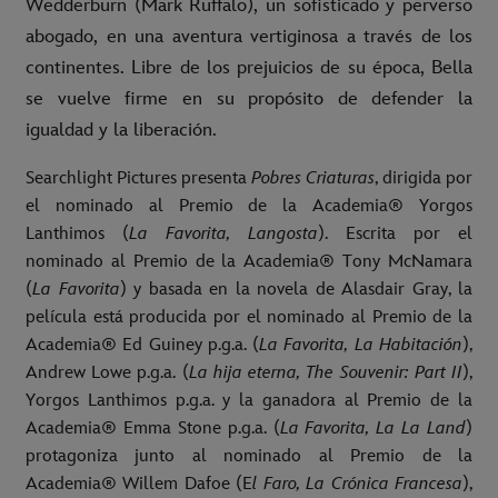
Wedderburn (Mark Ruffalo), un sofisticado y perverso
abogado, en una aventura vertiginosa a través de los
continentes. Libre de los prejuicios de su época, Bella
se vuelve firme en su propósito de defender la
igualdad y la liberación.
Searchlight Pictures presenta
Pobres Criaturas
, dirigida por
el nominado al Premio de la Academia® Yorgos
Lanthimos (
La Favorita, Langosta
). Escrita por el
nominado al Premio de la Academia® Tony McNamara
(
La Favorita
) y basada en la novela de Alasdair Gray, la
película está producida por el nominado al Premio de la
Academia® Ed Guiney p.g.a. (
La Favorita, La Habitación
),
Andrew Lowe p.g.a. (
La hija eterna, The Souvenir: Part II
),
Yorgos Lanthimos p.g.a. y la ganadora al Premio de la
Academia® Emma Stone p.g.a. (
La Favorita, La La Land
)
protagoniza junto al nominado al Premio de la
Academia® Willem Dafoe (E
l Faro, La Crónica Francesa
),