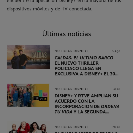
encuentre la aplicación Disney+ en la mayoría de los
dispositivos móviles y de TV conectada.
Últimas noticias
NOTICIAS
DISNEY+
5 Ago.
CALDAS. EL ÚLTIMO BARCO
EL NUEVO THRILLER
POLICIACO LLEGA EN
EXCLUSIVA A DISNEY+ EL 30
DE OCTUBRE
NOTICIAS
DISNEY+
31 Jul.
DISNEY+ Y RTVE AMPLÍAN SU
ACUERDO CON LA
INCORPORACIÓN DE
ORDENA
TU VIDA
Y LA SEGUNDA
TEMPORADA DE
DOG HOUSE
NOTICIAS
DISNEY+
28 Jul.