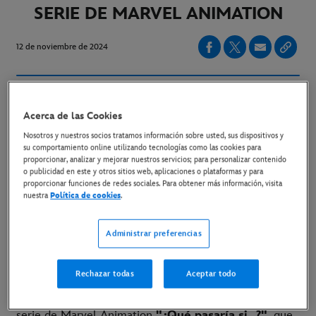
SERIE DE MARVEL ANIMATION
12 de noviembre de 2024
La temporada final llega en exclusiva a Disney+
Acerca de las Cookies
el 22 de diciembre
Nosotros y nuestros socios tratamos información sobre usted, sus dispositivos y
su comportamiento online utilizando tecnologías como las cookies para
proporcionar, analizar y mejorar nuestros servicios; para personalizar contenido
o publicidad en este y otros sitios web, aplicaciones o plataformas y para
LINK AL TRÁILER
proporcionar funciones de redes sociales. Para obtener más información, visita
nuestra
Política de cookies
.
LINK A LAS IMÁGENES
Administrar preferencias
Madrid, 11 de noviembre de 2024.-
Ya está
Rechazar todas
Aceptar todo
disponible el tráiler de la tercera temporada de la
serie de Marvel Animation
"¿Qué pasaría si...?"
, que