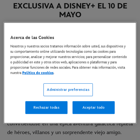
EXCLUSIVA A DISNEY+ EL 10 DE
MAYO
6 de mayo de 2024
Acerca de las Cookies
Copiar Artículo
Nosotros y nuestros socios tratamos información sobre usted, sus dispositivos y
su comportamiento online utilizando tecnologías como las cookies para
proporcionar, analizar y mejorar nuestros servicios; para personalizar contenido
o publicidad en este y otros sitios web, aplicaciones o plataformas y para
LINK AL PÓSTER
proporcionar funciones de redes sociales. Para obtener más información, visita
nuestra
Política de cookies
.
“
Que el Día de la Madre te acompañe
”, un nuevo
corto de “
”, llega
en exclusiva a
Los Simpson
Administrar preferencias
Disney+ el 10 de mayo.
En este nuevo corto, Marge
Simpson se une a las madres de Disney+ en un plan
Rechazar todas
Aceptar todo
especial para celebrar el Día de la Madre que acaba
convirtiéndose en una épica aventura galáctica repleta
de héroes, villanos y un sorprendente viejo amigo.