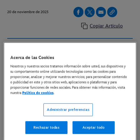
20 de noviembre de 2023
Copiar Artículo
Ya están disponibles el póster y el tráiler oficial de
Acerca de las Cookies
la serie
Nosotros y nuestros socios tratamos información sobre usted, sus dispositivos y
su comportamiento online utilizando tecnologías como las cookies para
dirigida por Daniele Luchetti
proporcionar, analizar y mejorar nuestros servicios; para personalizar contenido
o publicidad en este y otros sitios web, aplicaciones o plataformas y para
proporcionar funciones de redes sociales. Para obtener más información, visita
nuestra
Política de cookies
.
LINK AL TRÁILER
Administrar preferencias
LINK AL PÓSTER
Madrid, 20 de noviembre de 2023.-
“
Raffaella
”, la
Rechazar todas
Aceptar todo
docuserie original italiana dedicada a
Raffaella Carrà
,