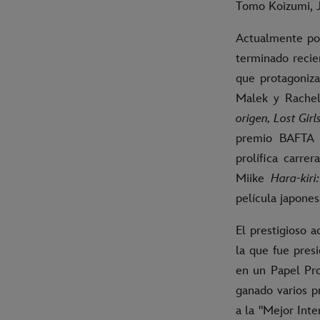
Tomo Koizumi, 
Actualmente p
terminado recie
que protagoniz
Malek y Rachel
origen, Lost Girl
premio BAFTA 
prolífica carre
Miike
Hara-kir
película japone
El prestigioso a
la que fue pres
en un Papel Pr
ganado varios p
a la "Mejor Int