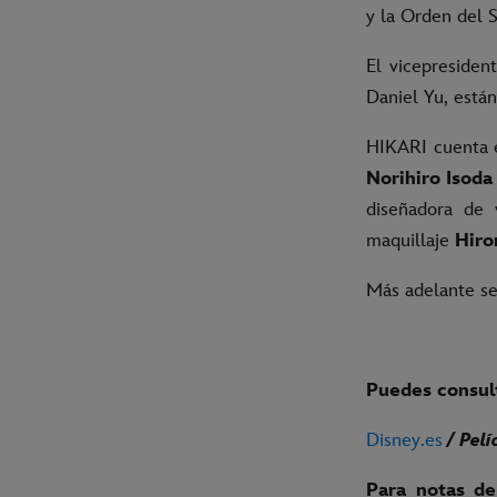
y la Orden del 
El vicepresiden
Daniel Yu, está
HIKARI cuenta e
Norihiro Isoda
diseñadora de 
maquillaje
Hir
Más adelante se
Puedes consult
Disney.es
/ Pelí
Para notas de