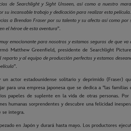
cios de Searchlight y Sight Unseen, así como a nuestro marav
or su incansable trabajo y dedicación para realizar esta película
acias a Brendan Fraser por su talento y su afecto así como por
 en el héroe de esta aventura
”.
 muy emocionante para nosotros y estamos seguros de que va 
firmó Matthew Greenfield, presidente de Searchlight Picture
 reparto y al equipo de producción perfectos y estamos desean
película
”.
y
un actor estadounidense solitario y deprimido (Fraser) q
jar para una empresa japonesa que se dedica a "las familias d
os papeles de suplente en la vida de otras personas. Por 
nes humanas sorprendentes y descubre una felicidad inesper
e se integra.
pezado en Japón y durará hasta mayo. Los productores ejecut