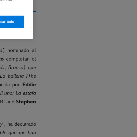
les. Para
tar todo
mo
) nominado al
to
completan el
ds
,
Bronca
) que
La ballena [The
ucida por
Eddie
il uno; La estafa
ARI and
Stephen
ly
", ha declarado
able que me han