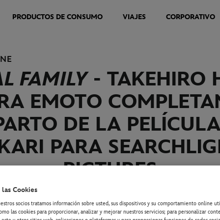
PRODUCTOS DE CONSUMO
VIAJES
CORPORATIVO
INE
L FAMILY
- TAKEHIRO 
RA EMOTO COMPLETA
PARTO DE LA PELÍCULA
KARI PARA SEARCHLI
PICTURES
 las Cookies
estros socios tratamos información sobre usted, sus dispositivos y su comportamiento online ut
omo las cookies para proporcionar, analizar y mejorar nuestros servicios; para personalizar cont
Co