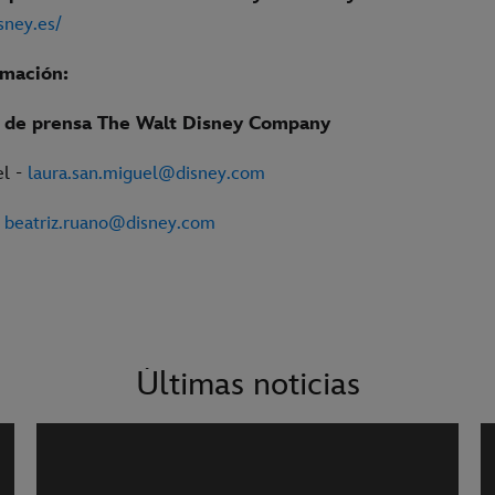
isney.es/
rmación:
de prensa The Walt Disney Company
el -
laura.san.miguel@disney.com
–
beatriz.ruano@disney.com
Últimas noticias