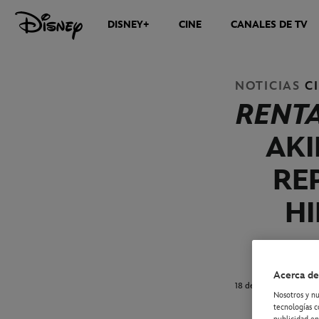
DISNEY+
CINE
CANALES DE TV
NOTICIAS
NOTICIAS
C
RENTA
AKI
RE
HI
Acerca de
18 de marzo de 2024
Nosotros y nu
tecnologías c