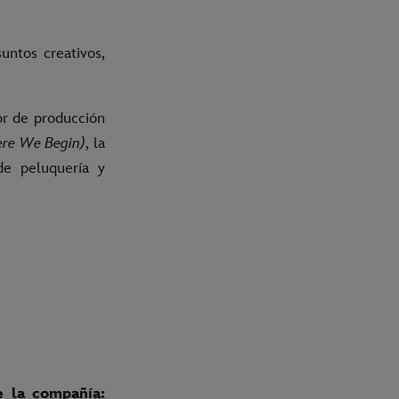
untos creativos,
or de producción
re We Begin)
, la
de peluquería y
e la compañía: