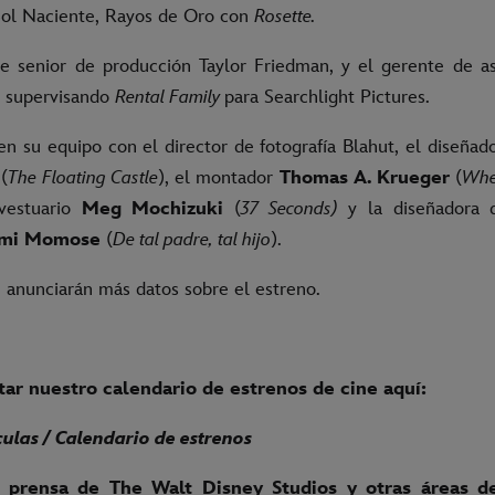
Sol Naciente, Rayos de Oro con
Rosette.
te senior de producción Taylor Friedman, y el gerente de as
n supervisando
Rental Family
para Searchlight Pictures.
n su equipo con el director de fotografía Blahut, el diseñad
(
The Floating Castle
), el montador
Thomas A. Krueger
(
Whe
vestuario
Meg Mochizuki
(
37 Seconds)
y la diseñadora 
omi Momose
(
De tal padre, tal hijo
).
 anunciarán más datos sobre el estreno.
ar nuestro calendario de estrenos de cine aquí:
culas / Calendario de estrenos
 prensa de The Walt Disney Studios y otras áreas d