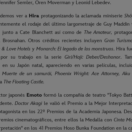
Jennifer Semler, Oren Moverman y Leonid Lebedev.
odemos ver a
Hira
protagonizando la aclamada miniserie
Sh
ntemente el rodaje del último largometraje de Guy Maddin 
a junto a Cate Blanchett así como de
The Amateur,
protago
 Brosnahan. Otros créditos recientes incluyen
Gran Turismo
s & Love Hotels
y
Monarch: El legado de los monstruos
. Hira f
por su trabajo en la serie
Giri/Haji: Deber/Deshonor
. Ta
ra en su Japón natal, apareciendo en varias películas, inclui
i: Muerte de un samurái, Phoenix Wright: Ace Attorney, Ak
sa
The Floating Castle.
ctor japonés
Emoto
formó la compañía de teatro "Tokyo Batt
idente.
Doctor Akagi
le valió el Premio a la Mejor Interpreta
otagonista en los 22º Premios de la Academia Japonesa
.
Des
remios cinematográficos, entre ellos la Medalla con
Cinta M
erpretación" en los 41 Premios Hoso Bunka Foundation en la ca