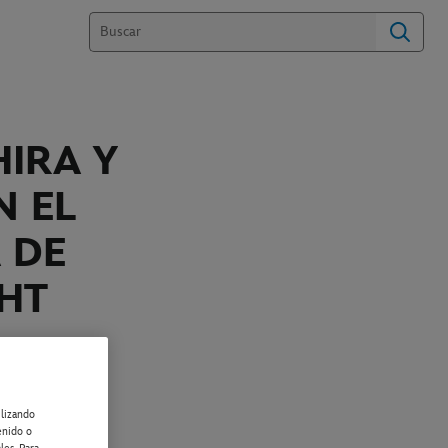
HIRA Y
N EL
 DE
GHT
ilizando
enido o
piar Artículo