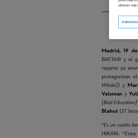
publicidad en
obtener más i
Administr
Madrid, 19 d
BAFTA® y el g
reparto ya anu
protagonizan 
Whale]
) y
Mar
Vaisman
y
Yul
[Bad Education]
Blahut
(
37 Seco
“
Es un sueño hec
HIKARI. “
Estoy