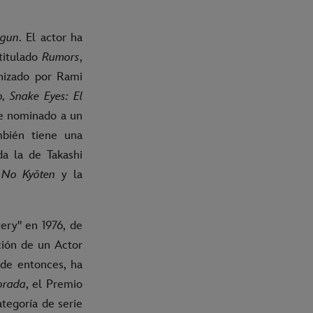
ōgun
. El actor ha
titulado
Rumors
,
nizado por Rami
, Snake Eyes: El
ue nominado a un
mbién tiene una
da la de Takashi
u No Kyōten
y la
ery" en 1976, de
ción de un Actor
de entonces, ha
orada
, el Premio
tegoría de serie