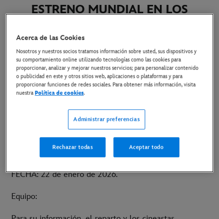
ESTRENO MUNDIAL EN LOS
ÁNGELES.
Acerca de las Cookies
3 de febrero de 2026
Nosotros y nuestros socios tratamos información sobre usted, sus dispositivos y
su comportamiento online utilizando tecnologías como las cookies para
proporcionar, analizar y mejorar nuestros servicios; para personalizar contenido
o publicidad en este y otros sitios web, aplicaciones o plataformas y para
ASUNTO:
SEND HELP (ENVIAD AYUDA)
. EL REPARTO
proporcionar funciones de redes sociales. Para obtener más información, visita
nuestra
Política de cookies
.
Y LOS CREADORES DE LA PELÍCULA CELEBRAN EL
ESTRENO MUNDIAL EN LOS ÁNGELES.
Administrar preferencias
Para: Quien corresponda.
Rechazar todas
Aceptar todo
DE: Departamento de estrategia y planificación.
FECHA: 22 de enero de 2026.
Equipo:
Para su información, el reparto y los cineastas