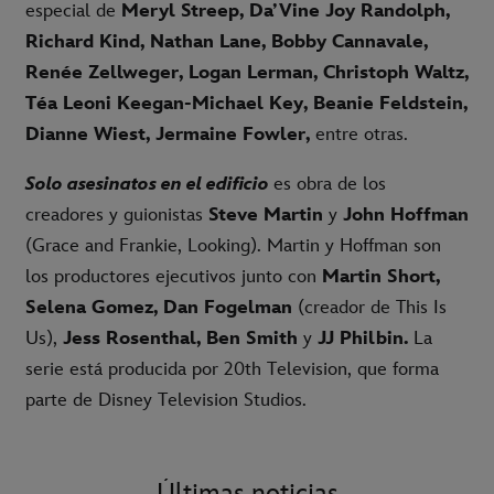
especial de
Meryl Streep, Da’Vine Joy Randolph,
Richard Kind, Nathan Lane, Bobby Cannavale,
Renée Zellweger, Logan Lerman, Christoph Waltz,
Téa Leoni Keegan-Michael Key, Beanie Feldstein,
Dianne Wiest, Jermaine Fowler,
entre otras.
Solo asesinatos en el edificio
es obra de los
creadores y guionistas
Steve Martin
y
John Hoffma
n
(
Gr
ace and Frankie, Looking). Martin y Hoffman son
los productores ejecutivos junto con
Martin Short,
Selena Gomez, Dan Fogelman
(creador de This Is
Us),
Jess Rosenthal, Ben Smith
y
JJ Philbin.
La
serie está producida por 20th Television, que forma
parte de Disney Television Studios.
Últimas noticias