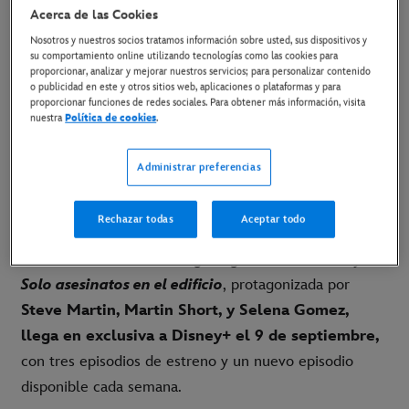
SEPTIEMBRE
Acerca de las Cookies
Nosotros y nuestros socios tratamos información sobre usted, sus dispositivos y
su comportamiento online utilizando tecnologías como las cookies para
28 de julio de 2025
proporcionar, analizar y mejorar nuestros servicios; para personalizar contenido
o publicidad en este y otros sitios web, aplicaciones o plataformas y para
proporcionar funciones de redes sociales. Para obtener más información, visita
nuestra
Política de cookies
.
Protagonizada por Steve Martin, Martin Short y
Selena Gomez
Administrar preferencias
[LINK A LA PRIMERA IMAGEN]
Rechazar todas
Aceptar todo
Madrid, 23 de julio de 2025.-
La quinta temporada
de la serie de comedia original ganadora del Emmy®
Solo asesinatos en el edificio
, protagonizada por
Steve Martin, Martin Short, y Selena Gomez
,
llega en exclusiva a Disney+ el 9 de septiembre,
con tres episodios de estreno y un nuevo episodio
disponible cada semana.